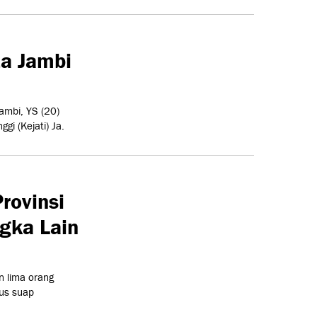
ta Jambi
ambi, YS (20)
i (Kejati) Ja.
rovinsi
gka Lain
 lima orang
us suap