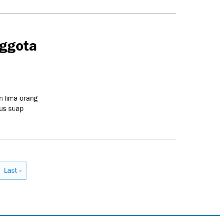
ggota
 lima orang
us suap
Last »