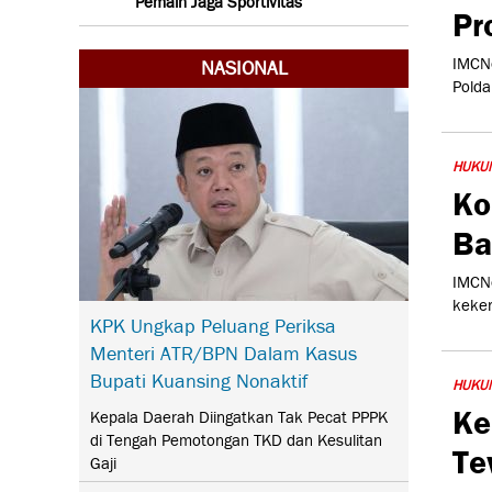
Pemain Jaga Sportivitas
Pr
IMCNe
NASIONAL
Polda
HUKU
Ko
Ba
IMCNe
keker
KPK Ungkap Peluang Periksa
Menteri ATR/BPN Dalam Kasus
Bupati Kuansing Nonaktif
HUKU
Ke
Kepala Daerah Diingatkan Tak Pecat PPPK
di Tengah Pemotongan TKD dan Kesulitan
Te
Gaji