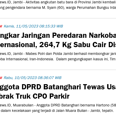
ws.ID, Jambi - Aktivitas angkutan batu bara di Provinsi Jambi kemba
ng pengendara bernama M. Syam (60), warga Perumahan Bungsu Irdan
Kamis, 11/05/2023 08:15:33 WIB
M
ngkar Jaringan Peredaran Narkob
ternasional, 264,7 Kg Sabu Cair Di
ws.ID, Jambi - Mabes Polri dan Polda Jambi berhasil membongkar jar
ba Internasional, Iran-Indonesia. Dalam pengungkapan kasus ini, Tim
Rabu, 10/05/2023 08:36:07 WIB
M
ggota DPRD Batanghari Tewas Us
brak Truk CPO Parkir
ws.ID, Muarabulian - Anggota DPRD Batanghari bernama Hartono (58
 dalam kecelakaan yang terjadi di Jalan Muara Bulian - Jambi, tepatn.