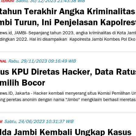
Sabtu, 30/12/2023 21:43:38 WIB
 TERKINI
tahun Terakhir Angka Kriminalitas
mbi Turun, Ini Penjelasan Kapolre
ws.id, JAMBI- Sepanjang tahun 2023, angka kriminalitas di Kota Ja
dingkan 2022. Hal ini disampaikan Kapolresta Jambi Kombes Pol Eko
Rabu, 29/11/2023 09:16:49 WIB
NAL
tus KPU Diretas Hacker, Data Ratu
milih Bocor
ws.ID, Jakarta - Hacker kembali menyerang situs Komisi Pemilihan U
ng peretas anonim dengan nama "Jimbo" mengklaim berhasil meretas s
Sabtu, 24/06/2023 10:31:37 WIB
M
lda Jambi Kembali Ungkap Kasus