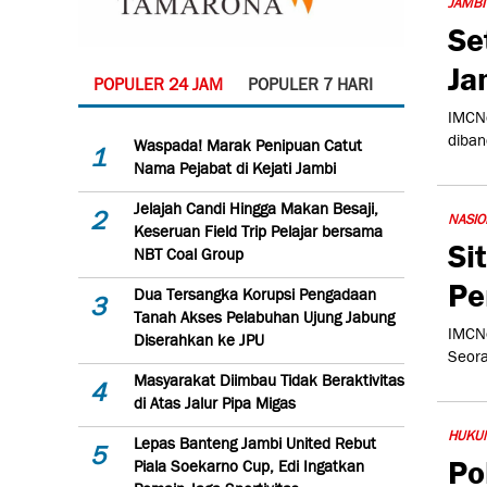
JAMBI
Se
Ja
POPULER 24 JAM
POPULER 7 HARI
IMCNe
diban
Waspada! Marak Penipuan Catut
1
Nama Pejabat di Kejati Jambi
Jelajah Candi Hingga Makan Besaji,
2
NASIO
Keseruan Field Trip Pelajar bersama
Si
NBT Coal Group
Pe
Dua Tersangka Korupsi Pengadaan
3
Tanah Akses Pelabuhan Ujung Jabung
IMCNe
Diserahkan ke JPU
Seora
Masyarakat Diimbau Tidak Beraktivitas
4
di Atas Jalur Pipa Migas
HUKU
Lepas Banteng Jambi United Rebut
5
Po
Piala Soekarno Cup, Edi Ingatkan