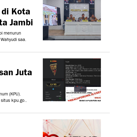
 di Kota
sta Jambi
mbi menurun
 Wahyudi saa.
san Juta
mum (KPU).
itus kpu.go..