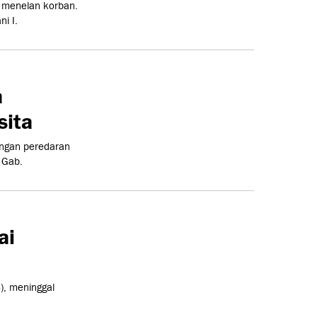
li menelan korban.
i I.
a
sita
ingan peredaran
 Gab.
ai
), meninggal