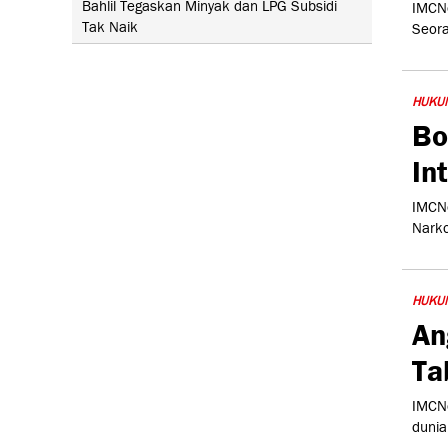
Bahlil Tegaskan Minyak dan LPG Subsidi
IMCNe
Tak Naik
Seora
HUKU
Bo
In
IMCNe
Narko
HUKU
An
Ta
IMCNe
dunia