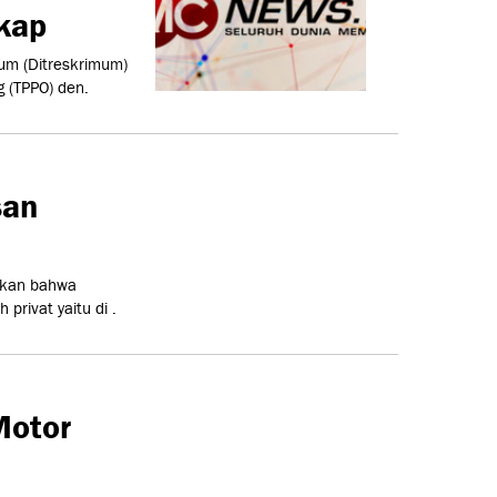
gkap
mum (Ditreskrimum)
 (TPPO) den.
san
akan bahwa
privat yaitu di .
Motor