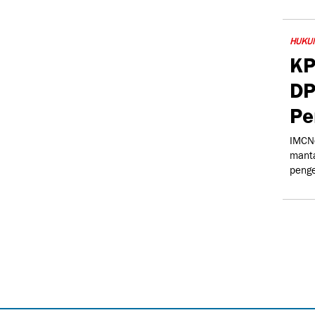
HUKU
KP
DP
Pe
IMCNe
manta
peng