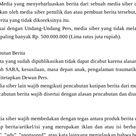
dia yang menyebarluaskan berita dari sebuah media siber da
kan oleh media siber pemilik dan atau pembuat berita terseb
erita yang tidak dikoreksinya itu.
suai dengan Undang-Undang Pers, media siber yang tidak mela
paling banyak Rp. 500.000.000 (Lima ratus juta rupiah).
utan Berita
ita yang sudah dipublikasikan tidak dapat dicabut karena alasan
ah SARA, kesusilaan, masa depan anak, pengalaman traumatik
itetapkan Dewan Pers.
ia siber lain wajib mengikuti pencabutan kutipan berita dari me
cabutan berita wajib disertai dengan alasan pencabutan dan d
ia siber wajib membedakan dengan tegas antara produk berita d
ap berita/artikel/isi yang merupakan iklan dan atau isi ber
”, ”ads”, ”sponsored”, atau kata lainyang menjelaskan bahwa beri