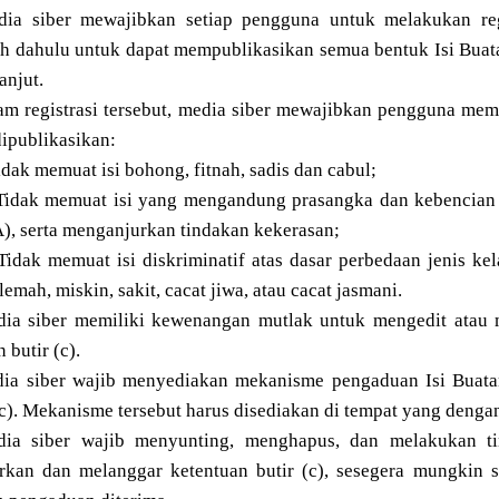
dia siber mewajibkan setiap pengguna untuk melakukan reg
ih dahulu untuk dapat mempublikasikan semua bentuk Isi Buat
anjut.
am registrasi tersebut, media siber mewajibkan pengguna mem
ipublikasikan:
ak memuat isi bohong, fitnah, sadis dan cabul;
dak memuat isi yang mengandung prasangka dan kebencian te
, serta menganjurkan tindakan kekerasan;
dak memuat isi diskriminatif atas dasar perbedaan jenis kel
lemah, miskin, sakit, cacat jiwa, atau cacat jasmani.
dia siber memiliki kewenangan mutlak untuk mengedit atau
 butir (c).
dia siber wajib menyediakan mekanisme pengaduan Isi Buata
(c). Mekanisme tersebut harus disediakan di tempat yang deng
dia siber wajib menyunting, menghapus, dan melakukan ti
orkan dan melanggar ketentuan butir (c), sesegera mungkin 