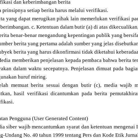
ifikasi dan keberimbangan berita
a prinsipnya setiap berita harus melalui verifikasi.
ita yang dapat merugikan pihak lain memerlukan verifikasi p
berimbangan. c. Ketentuan dalam butir (a) di atas dikecualikan
rita benar-benar mengandung kepentingan publik yang bersif
ber berita yang pertama adalah sumber yang jelas disebutkan
yek berita yang harus dikonfirmasi tidak diketahui keberadaa
dia memberikan penjelasan kepada pembaca bahwa berita terse
yakan dalam waktu secepatnya. Penjelasan dimuat pada bagian
unakan huruf miring.
telah memuat berita sesuai dengan butir (c), media wajib me
atkan, hasil verifikasi dicantumkan pada berita pemutakhir
fikasi.
atan Pengguna (User Generated Content)
ia siber wajib mencantumkan syarat dan ketentuan mengenai 
-Undang No. 40 tahun 1999 tentang Pers dan Kode Etik Jurnalis