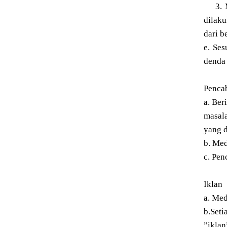
3. Me
dilaku
dari b
e. Se
denda 
Pencab
a. Ber
masal
yang d
b. Med
c. Pen
Iklan
a. Med
b.Seti
”iklan