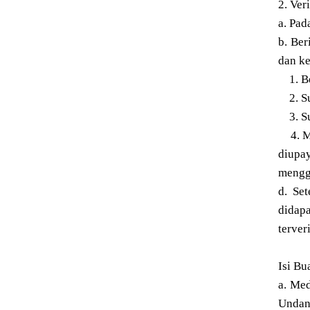
2. Ver
a. Pad
b. Ber
dan ke
1. Be
2. Sum
3. Sub
4. Me
diupa
mengg
d. Se
didap
terveri
Isi Bu
a. Med
Undang