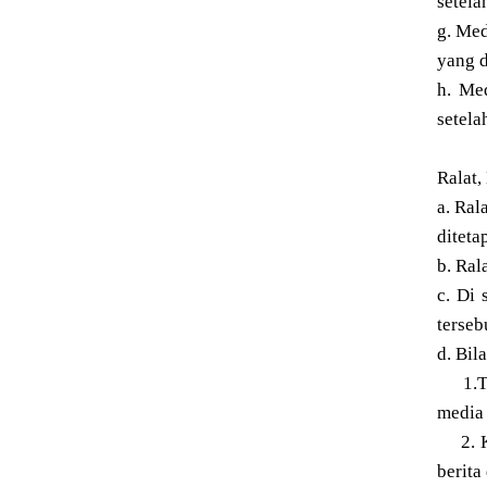
setela
g. Med
yang d
h. Me
setela
Ralat,
a. Ral
diteta
b. Ral
c. Di 
terseb
d. Bil
1.Tan
media 
2. Kor
berita