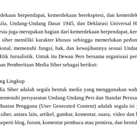
dekaan berpendapat, kemerdekaan berekspresi, dan kemerdeka
sila, Undang-Undang Dasar 1945, dan Deklarasi Universal 
sia juga merupakan bagian dari kemerdekaan berpendapat, ke
 siber memiliki karakter khusus sehingga memerlukan pedom
sional, memenuhi fungsi, hak, dan kewajibannya sesuai Un
tik Jurnalistik. Untuk itu Dewan Pers bersama organisasi pe
n Pemberitaan Media Siber sebagai berikut:
ang Lingkup
dia Siber adalah segala bentuk media yang menggunakan wahan
memenuhi persyaratan Undang-Undang Pers dan Standar Perusa
 Buatan Pengguna (User Generated Content) adalah segala isi
siber, antara lain, artikel, gambar, komentar, suara, video d
 seperti blog, forum, komentar pembaca atau pemirsa, dan bentuk