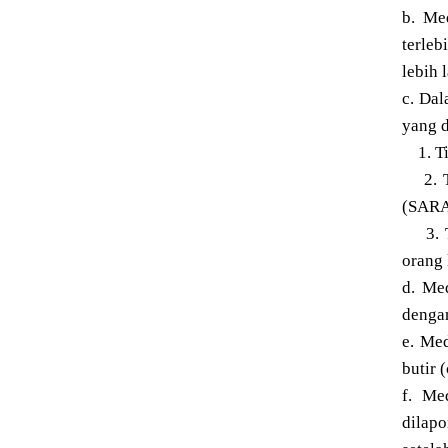
b. Me
terleb
lebih l
c. Dal
yang d
1. Tid
2. Ti
(SARA)
3. Ti
orang 
d. Me
dengan
e. Me
butir 
f. Me
dilap