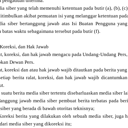
h pengaduan diterima.
ia siber yang telah memenuhi ketentuan pada butir (a), (b), (c
itimbulkan akibat pemuatan isi yang melanggar ketentuan pada 
dia siber bertanggung jawab atas Isi Buatan Pengguna yang 
h batas waktu sebagaimana tersebut pada butir (f).
 Koreksi, dan Hak Jawab
at, koreksi, dan hak jawab mengacu pada Undang-Undang Pers,
pkan Dewan Pers.
at, koreksi dan atau hak jawab wajib ditautkan pada berita yang 
setiap berita ralat, koreksi, dan hak jawab wajib dicantumka
ut.
a suatu berita media siber tertentu disebarluaskan media siber l
ggung jawab media siber pembuat berita terbatas pada berita
siber yang berada di bawah otoritas teknisnya;
eksi berita yang dilakukan oleh sebuah media siber, juga h
 dari media siber yang dikoreksi itu;