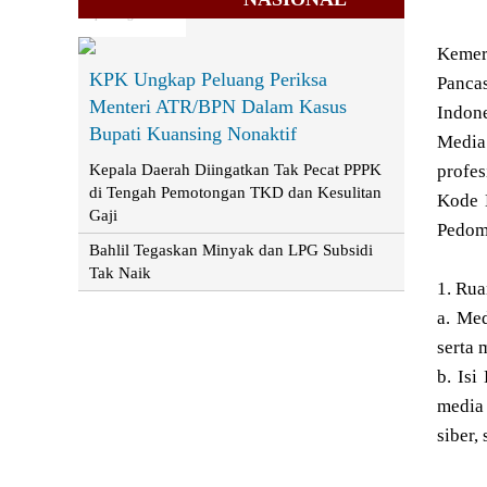
Requesting Content...
Kemer
KPK Ungkap Peluang Periksa
Panca
Menteri ATR/BPN Dalam Kasus
Indone
Bupati Kuansing Nonaktif
Media
Kepala Daerah Diingatkan Tak Pecat PPPK
profe
di Tengah Pemotongan TKD dan Kesulitan
Kode E
Gaji
Pedoma
Bahlil Tegaskan Minyak dan LPG Subsidi
Tak Naik
1. Ru
a. Me
serta 
b. Isi
media 
siber,