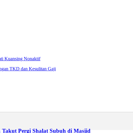
i Kuansing Nonaktif
ngan TKD dan Kesulitan Gaji
Takut Pergi Shalat Subuh di Masjid