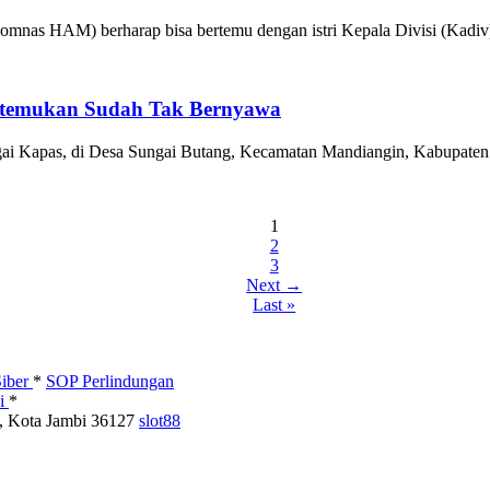
nas HAM) berharap bisa bertemu dengan istri Kepala Divisi (Kadiv) 
Ditemukan Sudah Tak Bernyawa
ai Kapas, di Desa Sungai Butang, Kecamatan Mandiangin, Kabupaten
1
2
3
Next →
Last »
iber
*
SOP Perlindungan
si
*
u, Kota Jambi 36127
slot88