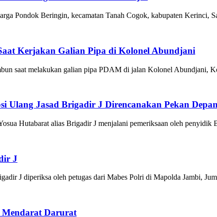
ga Pondok Beringin, kecamatan Tanah Cogok, kabupaten Kerinci, Sab
aat Kerjakan Galian Pipa di Kolonel Abundjani
bun saat melakukan galian pipa PDAM di jalan Kolonel Abundjani, Ke
si Ulang Jasad Brigadir J Direncanakan Pekan Depa
ua Hutabarat alias Brigadir J menjalani pemeriksaan oleh penyidik B
dir J
dir J diperiksa oleh petugas dari Mabes Polri di Mapolda Jambi, Jum
nk Mendarat Darurat