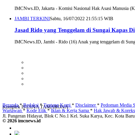
IMCNws.ID, Jakarta - Komisi Nasional Hak Asasi Manusia (Kom
JAMBI TERKINI
Sabtu, 16/07/2022 21:55:15 WIB
Jasad Rido yang Tenggelam di Sungai Kapas 
IMCNews.ID, Jambi - Rido (16) Anak yang tenggelam di Sung
Beranda
*
Redaksi
*
Tentang Kami
*
Disclaimer
*
Pedoman Media S
Komplek ISTANA TAMARONA
Wartawan
*
Kode Etik
*
Iklan & Kerja Sama
*
Hak Jawab & Korek
Jl. Pangeran Hidayat, Blok C No.1 Kel. Suka Karya, Kec. Kota Bar
© 2026 imcnews.id