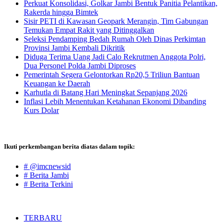
Perkuat Konsolidasi, Golkar Jambi Bentuk Panitia Pelantikan,
Rakerda hingga Bimtek
Sisir PETI di Kawasan Geopark Merangin, Tim Gabungan
Temukan Empat Rakit yang Ditinggalkan
Seleksi Pendamping Bedah Rumah Oleh Dinas Perkimtan
Provinsi Jambi Kembali Dikritik
Diduga Terima Uang Jadi Calo Rekrutmen Anggota Polri,
Dua Personel Polda Jambi Diproses
Pemerintah Segera Gelontorkan Rp20,5 Triliun Bantuan
Keuangan ke Daerah
Karhutla di Batang Hari Meningkat Sepanjang 2026
Inflasi Lebih Menentukan Ketahanan Ekonomi Dibanding
Kurs Dolar
Ikuti perkembangan berita diatas dalam topik:
# @imcnewsid
# Berita Jambi
# Berita Terkini
TERBARU