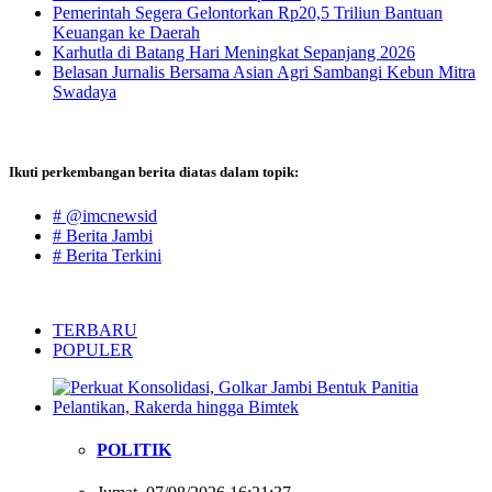
Pemerintah Segera Gelontorkan Rp20,5 Triliun Bantuan
Keuangan ke Daerah
Karhutla di Batang Hari Meningkat Sepanjang 2026
Belasan Jurnalis Bersama Asian Agri Sambangi Kebun Mitra
Swadaya
Ikuti perkembangan berita diatas dalam topik:
# @imcnewsid
# Berita Jambi
# Berita Terkini
TERBARU
POPULER
POLITIK