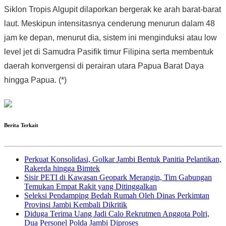
Siklon Tropis Algupit dilaporkan bergerak ke arah barat-barat
laut. Meskipun intensitasnya cenderung menurun dalam 48
jam ke depan, menurut dia, sistem ini menginduksi atau low
level jet di Samudra Pasifik timur Filipina serta membentuk
daerah konvergensi di perairan utara Papua Barat Daya
hingga Papua. (*)
Berita Terkait
Perkuat Konsolidasi, Golkar Jambi Bentuk Panitia Pelantikan,
Rakerda hingga Bimtek
Sisir PETI di Kawasan Geopark Merangin, Tim Gabungan
Temukan Empat Rakit yang Ditinggalkan
Seleksi Pendamping Bedah Rumah Oleh Dinas Perkimtan
Provinsi Jambi Kembali Dikritik
Diduga Terima Uang Jadi Calo Rekrutmen Anggota Polri,
Dua Personel Polda Jambi Diproses