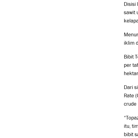
Disisi
sawit 
kelapa
Menuru
iklim 
Bibit
per ta
hekta
Dari s
Rate 
crude 
“Topa
itu, t
bibit 