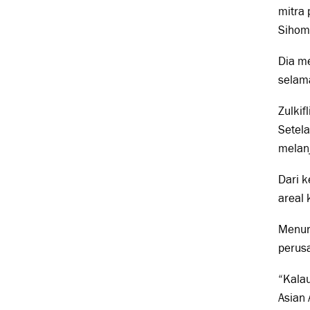
mitra 
Sihom
Dia me
selam
Zulkif
Setela
melan
Dari 
areal 
Menuru
perusa
“Kalau
Asian 