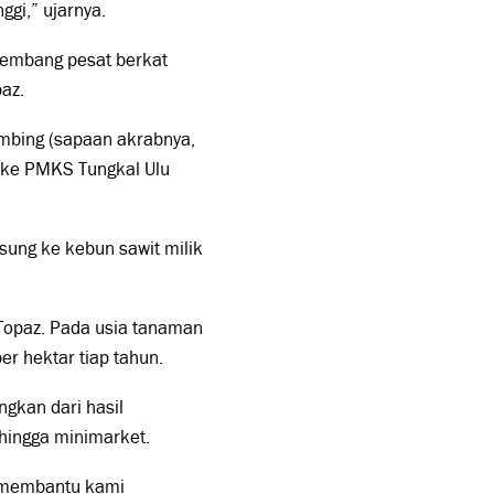
ggi,” ujarnya.
kembang pesat berkat
az.
ombing (sapaan akrabnya,
) ke PMKS Tungkal Ulu
sung ke kebun sawit milik
Topaz. Pada usia tanaman
r hektar tiap tahun.
gkan dari hasil
 hingga minimarket.
sa membantu kami