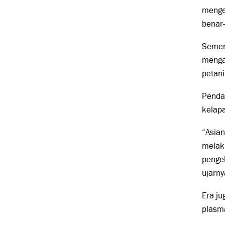
menge
benar-
Sement
menga
petani
Penda
kelapa
“Asian
melaku
pengel
ujarny
Era j
plasma