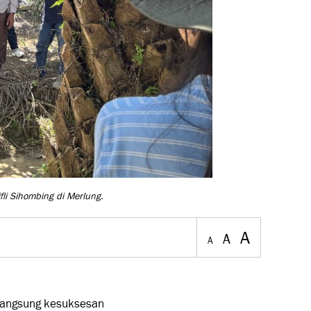
fli Sihombing di Merlung.
A
A
A
t langsung kesuksesan