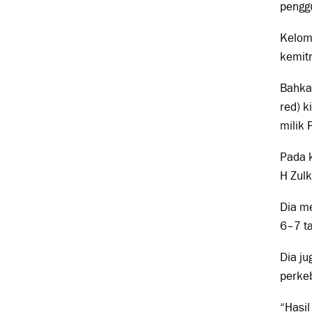
penggu
Kelom
kemitr
Bahkan
red) k
milik 
Pada k
H Zulk
Dia m
6–7 ta
Dia ju
perkeb
“Hasil