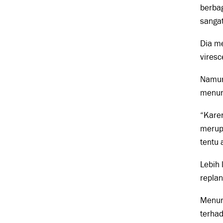
berbag
sangat
Dia me
viresc
Namun,
menunj
“Kare
merupa
tentu 
Lebih 
replan
Menuru
terhad