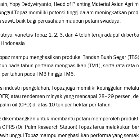
 lain, Yopy Dedywiryanto, Head of Planting Material Asian Agri 
unggul Topaz memiliki potensi tinggi dalam meningkatkan pro
 sawit, baik bagi perusahaan maupun petani swadaya.
tnya, varietas Topaz 1, 2, 3, dan 4 telah teruji adaptif di berb
di Indonesia.
 Topaz mampu menghasilkan produksi Tandan Buah Segar (TBS) 
hun pada tahun pertama menghasilkan (TM1), serta rata-rata 
r per tahun pada TM3 hingga TM6.
isi industri pengolahan, Topaz juga memiliki keunggulan melalui
(OER) atau rendemen minyak yang mencapai 28–29 persen, de
palm oil (CPO) di atas 10 ton per hektar per tahun.
z dikembangkan untuk membantu petani memperoleh produktivi
im OPRS (Oil Palm Research Station) Topaz terus melakukan be
sawit unggul Topaz mampu menghasilkan performa yang semakin 