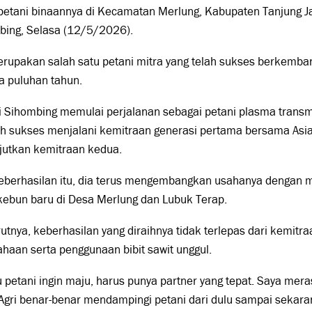
petani binaannya di Kecamatan Merlung, Kabupaten Tanjung Jabi
bing, Selasa (12/5/2026).
rupakan salah satu petani mitra yang telah sukses berkemba
a puluhan tahun.
li Sihombing memulai perjalanan sebagai petani plasma trans
h sukses menjalani kemitraan generasi pertama bersama Asian
jutkan kemitraan kedua.
keberhasilan itu, dia terus mengembangkan usahanya denga
kebun baru di Desa Merlung dan Lubuk Terap.
tnya, keberhasilan yang diraihnya tidak terlepas dari kemitr
haan serta penggunaan bibit sawit unggul.
 petani ingin maju, harus punya partner yang tepat. Saya mer
Agri benar-benar mendampingi petani dari dulu sampai sekara