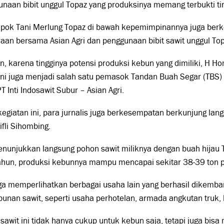
naan bibit unggul Topaz yang produksinya memang terbukti tin
pok Tani Merlung Topaz di bawah kepemimpinannya juga ber
aan bersama Asian Agri dan penggunaan bibit sawit unggul Top
, karena tingginya potensi produksi kebun yang dimiliki, H H
ini juga menjadi salah satu pemasok Tandan Buah Segar (TBS
PT Inti Indosawit Subur – Asian Agri.
egiatan ini, para jurnalis juga berkesempatan berkunjung lang
ifli Sihombing.
enunjukkan langsung pohon sawit miliknya dengan buah hijau 
hun, produksi kebunnya mampu mencapai sekitar 38-39 ton pe
ga memperlihatkan berbagai usaha lain yang berhasil dikemban
unan sawit, seperti usaha perhotelan, armada angkutan truk,
 sawit ini tidak hanya cukup untuk kebun saja, tetapi juga bi