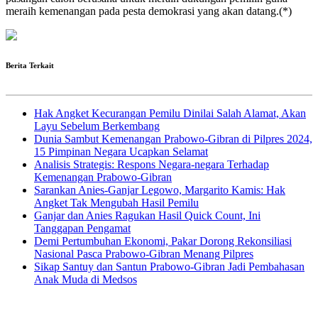
meraih kemenangan pada pesta demokrasi yang akan datang.(*)
Berita Terkait
Hak Angket Kecurangan Pemilu Dinilai Salah Alamat, Akan
Layu Sebelum Berkembang
Dunia Sambut Kemenangan Prabowo-Gibran di Pilpres 2024,
15 Pimpinan Negara Ucapkan Selamat
Analisis Strategis: Respons Negara-negara Terhadap
Kemenangan Prabowo-Gibran
Sarankan Anies-Ganjar Legowo, Margarito Kamis: Hak
Angket Tak Mengubah Hasil Pemilu
Ganjar dan Anies Ragukan Hasil Quick Count, Ini
Tanggapan Pengamat
Demi Pertumbuhan Ekonomi, Pakar Dorong Rekonsiliasi
Nasional Pasca Prabowo-Gibran Menang Pilpres
Sikap Santuy dan Santun Prabowo-Gibran Jadi Pembahasan
Anak Muda di Medsos