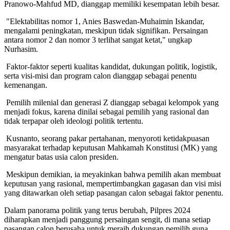
Pranowo-Mahfud MD, dianggap memiliki kesempatan lebih besar.
"Elektabilitas nomor 1, Anies Baswedan-Muhaimin Iskandar,
mengalami peningkatan, meskipun tidak signifikan. Persaingan
antara nomor 2 dan nomor 3 terlihat sangat ketat," ungkap
Nurhasim.
Faktor-faktor seperti kualitas kandidat, dukungan politik, logistik,
serta visi-misi dan program calon dianggap sebagai penentu
kemenangan.
Pemilih milenial dan generasi Z dianggap sebagai kelompok yang
menjadi fokus, karena dinilai sebagai pemilih yang rasional dan
tidak terpapar oleh ideologi politik tertentu.
Kusnanto, seorang pakar pertahanan, menyoroti ketidakpuasan
masyarakat terhadap keputusan Mahkamah Konstitusi (MK) yang
mengatur batas usia calon presiden.
Meskipun demikian, ia meyakinkan bahwa pemilih akan membuat
keputusan yang rasional, mempertimbangkan gagasan dan visi misi
yang ditawarkan oleh setiap pasangan calon sebagai faktor penentu.
Dalam panorama politik yang terus berubah, Pilpres 2024
diharapkan menjadi panggung persaingan sengit, di mana setiap
pasangan calon berusaha untuk meraih dukungan pemilih guna