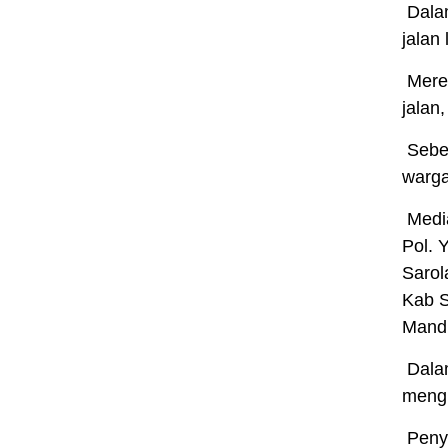
Dalam
jalan
Merek
jalan
Sebel
warga
Media
Pol. 
Sarol
Kab S
Mandi
Dalam
mengh
Penya