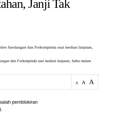
ahan, Janji Tak
langun dan Forkompinda usai mediasi lanjutan, Sabtu malam
A
A
A
salah pemblokiran
).