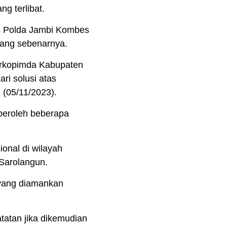
g terlibat.
as Polda Jambi Kombes
yang sebenarnya.
orkopimda Kabupaten
ri solusi atas
u (05/11/2023).
peroleh beberapa
ional di wilayah
Sarolangun.
yang diamankan
tatan jika dikemudian