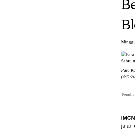
Be
Bl
Minggu
Para Ka
(4/11/2
Penulis
IMCN
jalan