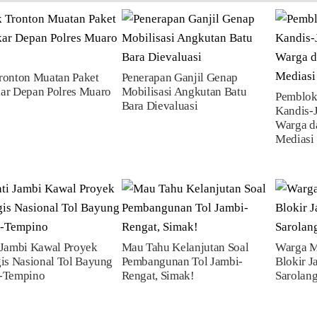
ronton Muatan Paket
Penerapan Ganjil Genap
ar Depan Polres Muaro
Mobilisasi Angkutan Batu
Pemblok
Bara Dievaluasi
Kandis-J
Warga da
Mediasi 
 Jambi Kawal Proyek
Mau Tahu Kelanjutan Soal
Warga M
gis Nasional Tol Bayung
Pembangunan Tol Jambi-
Blokir J
r-Tempino
Rengat, Simak!
Sarolan