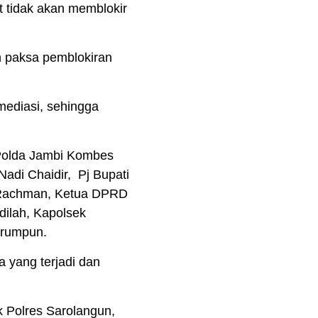
 tidak akan memblokir
 paksa pemblokiran
mediasi, sehingga
s Polda Jambi Kombes
adi Chaidir, Pj Bupati
m Rachman, Ketua DPRD
dilah, Kapolsek
erumpun.
a yang terjadi dan
k Polres Sarolangun,