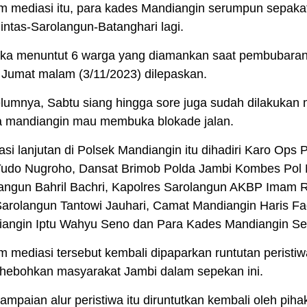
 mediasi itu, para kades Mandiangin serumpun sepakat
 lintas-Sarolangun-Batanghari lagi.
a menuntut 6 warga yang diamankan saat pembubaran
, Jumat malam (3/11/2023) dilepaskan.
umnya, Sabtu siang hingga sore juga sudah dilakukan 
 mandiangin mau membuka blokade jalan.
si lanjutan di Polsek Mandiangin itu dihadiri Karo Op
Yudo Nugroho, Dansat Brimob Polda Jambi Kombes Pol N
angun Bahril Bachri, Kapolres Sarolangun AKBP Ima
arolangun Tantowi Jauhari, Camat Mandiangin Haris Fa
angin Iptu Wahyu Seno dan Para Kades Mandiangin S
 mediasi tersebut kembali dipaparkan runtutan peristiw
ebohkan masyarakat Jambi dalam sepekan ini.
mpaian alur peristiwa itu diruntutkan kembali oleh piha