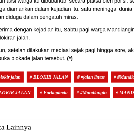
 aksi warga itu dibubarkan secara paksa oleh polisi, se
ga diamankan dalam kejadian itu, satu meninggal dunia 
an diduga dalam pengatuh miras.
erima dengan kejadian itu, Sabtu pagi warga Mandiangin
okiran jalan.
, setelah dilakukan mediasi sejak pagi hingga sore, a
ka blokade jalan tersebut.
(*)
lokir jalan
# BLOKIR JALAN
# #jalan lintas
# #Mandi
BLOKIR JALAN
# Forkopimda
# #Mandiangin
# MAND
ta Lainnya