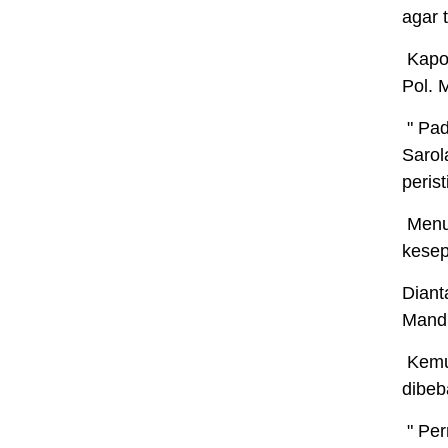
agar 
Kapol
Pol. 
" Pad
Sarol
peris
Menur
kesep
Diant
Mandi
Kemud
dibeb
" Per