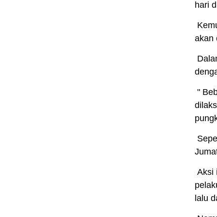
hari 
Kemud
akan 
Dalam
denga
" Beb
dilak
pung
Seper
Jumat
Aksi 
pelak
lalu 