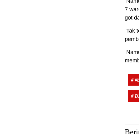
Namun
7 war
got d
Tak t
pembl
Namun
membu
# #b
# 
Beri