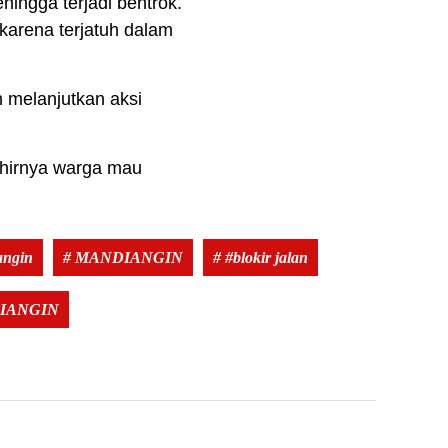
hingga terjadi bentrok.
karena terjatuh dalam
 melanjutkan aksi
khirnya warga mau
Tags:
angin
# MANDIANGIN
# #blokir jalan
IANGIN