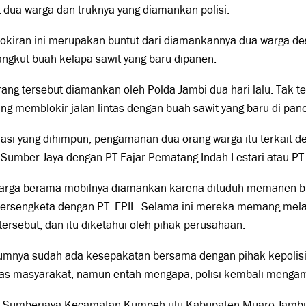
t dua warga dan truknya yang diamankan polisi.
okiran ini merupakan buntut dari diamankannya dua warga de
ngkut buah kelapa sawit yang baru dipanen.
ang tersebut diamankan oleh Polda Jambi dua hari lalu. Tak te
ng memblokir jalan lintas dengan buah sawit yang baru di pan
asi yang dihimpun, pengamanan dua orang warga itu terkait d
Sumber Jaya dengan PT Fajar Pematang Indah Lestari atau PT 
arga berama mobilnya diamankan karena dituduh memanen bua
bersengketa dengan PT. FPIL. Selama ini mereka memang me
tersebut, dan itu diketahui oleh pihak perusahaan.
umnya sudah ada kesepakatan bersama dengan pihak kepolisi
itas masyarakat, namun entah mengapa, polisi kembali menga
 Sumberjaya Kecamatan Kumpeh ulu Kabupaten Muaro Jambi, 