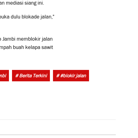
n mediasi siang ini.
buka dulu blokade jalan,"
 Jambi memblokir jalan
pah buah kelapa sawit
Tags:
mbi
# Berita Terkini
# #blokir jalan