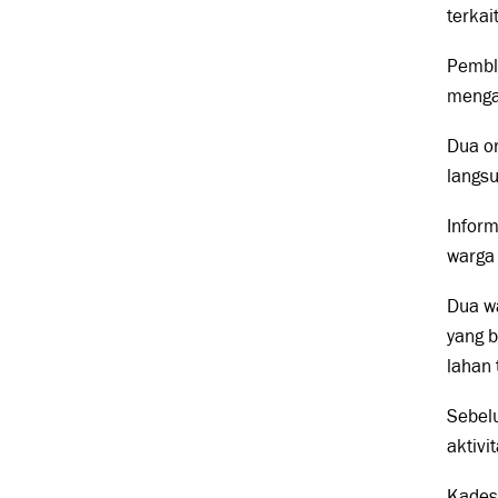
terkai
Pembl
menga
Dua or
langsu
Inform
warga 
Dua w
yang 
lahan 
Sebel
aktiv
Kades