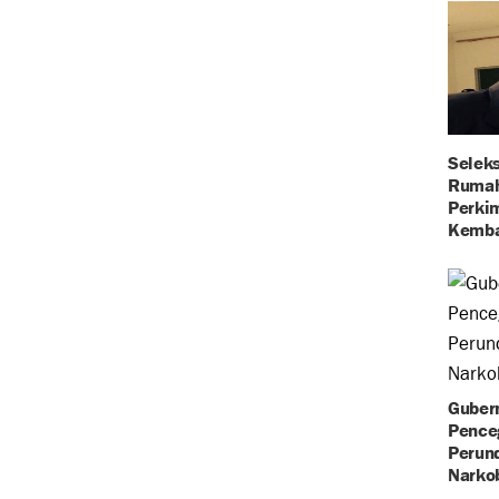
Selek
Rumah
Perkim
Kembal
Gubern
Pence
Perun
Narko