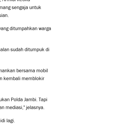
mang sengaja untuk
sian.
t yang ditumpahkan warga
alan sudah ditumpuk di
amankan bersama mobil
kan kembali memblokir
kukan Polda Jambi. Tapi
an mediasi," jelasnya.
di lagi.