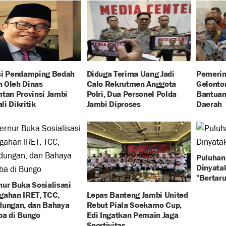
si Pendamping Bedah
Diduga Terima Uang Jadi
Pemerin
 Oleh Dinas
Calo Rekrutmen Anggota
Gelontor
tan Provinsi Jambi
Polri, Dua Personel Polda
Bantuan
i Dikritik
Jambi Diproses
Daerah
Puluhan
Dinyata
"Bertar
ur Buka Sosialisasi
gahan IRET, TCC,
Lepas Banteng Jambi United
dungan, dan Bahaya
Rebut Piala Soekarno Cup,
ba di Bungo
Edi Ingatkan Pemain Jaga
Sportivitas