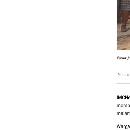
Blokir 
Penulis
IMCNe
membu
malam
Warga