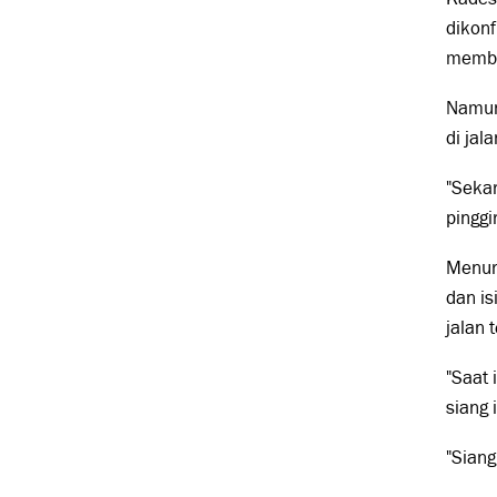
dikon
memblo
Namun,
di jal
"Seka
pinggi
Menur
dan is
jalan 
"Saat 
siang 
"Siang