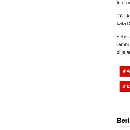
Inform
" Ya..
kata D
Sebel
Jambi
di jal
# #b
# B
Beri