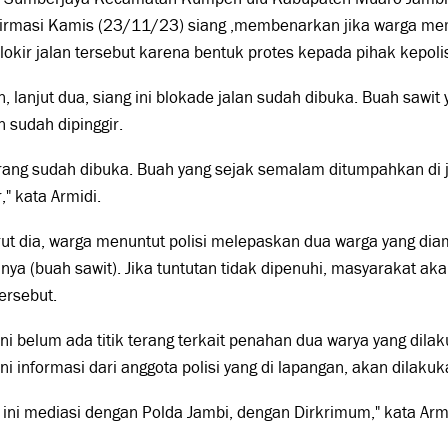
firmasi Kamis (23/11/23) siang ,membenarkan jika warga me
kir jalan tersebut karena bentuk protes kepada pihak kepoli
 lanjut dua, siang ini blokade jalan sudah dibuka. Buah sawi
an sudah dipinggir.
rang sudah dibuka. Buah yang sejak semalam ditumpahkan di j
r," kata Armidi.
ut dia, warga menuntut polisi melepaskan dua warga yang di
inya (buah sawit). Jika tuntutan tidak dipenuhi, masyarakat a
tersebut.
ini belum ada titik terang terkait penahan dua warya yang dila
ini informasi dari anggota polisi yang di lapangan, akan dilakuk
 ini mediasi dengan Polda Jambi, dengan Dirkrimum," kata Armi