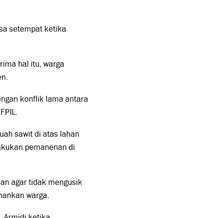
sa setempat ketika
rima hal itu, warga
en.
engan konflik lama antara
FPIL.
h sawit di atas lahan
lakukan pemanenan di
an agar tidak mengusik
mankan warga.
Armidi ketika