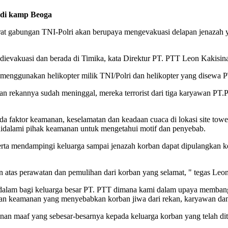
 di kamp Beoga
t gabungan TNI-Polri akan berupaya mengevakuasi delapan jenazah ya
l dievakuasi dan berada di Timika, kata Direktur PT. PTT Leon Kakisina
) menggunakan helikopter milik TNI/Polri dan helikopter yang disewa 
an rekannya sudah meninggal, mereka terrorist dari tiga karyawan PT
da faktor keamanan, keselamatan dan keadaan cuaca di lokasi site to
didalami pihak keamanan untuk mengetahui motif dan penyebab.
rta mendampingi keluarga sampai jenazah korban dapat dipulangkan k
 atas perawatan dan pemulihan dari korban yang selamat, " tegas Leon
dalam bagi keluarga besar PT. PTT dimana kami dalam upaya membang
an keamanan yang menyebabkan korban jiwa dari rekan, karyawan dan
 maaf yang sebesar-besarnya kepada keluarga korban yang telah ditin