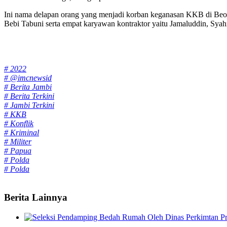
Ini nama delapan orang yang menjadi korban keganasan KKB di Beog
Bebi Tabuni serta empat karyawan kontraktor yaitu Jamaluddin, Syah
Tags:
# 2022
# @imcnewsid
# Berita Jambi
# Berita Terkini
# Jambi Terkini
# KKB
# Konflik
# Kriminal
# Militer
# Papua
# Polda
# Polda
Berita Lainnya