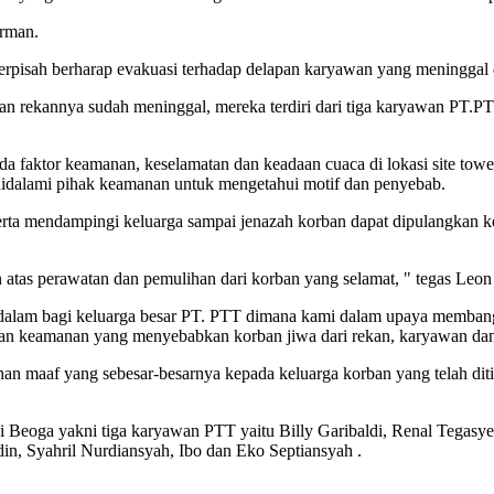
irman.
erpisah berharap evakuasi terhadap delapan karyawan yang meninggal d
an rekannya sudah meninggal, mereka terdiri dari tiga karyawan PT.P
da faktor keamanan, keselamatan dan keadaan cuaca di lokasi site to
didalami pihak keamanan untuk mengetahui motif dan penyebab.
rta mendampingi keluarga sampai jenazah korban dapat dipulangkan k
atas perawatan dan pemulihan dari korban yang selamat, " tegas Leon
dalam bagi keluarga besar PT. PTT dimana kami dalam upaya membang
an keamanan yang menyebabkan korban jiwa dari rekan, karyawan dan
maaf yang sebesar-besarnya kepada keluarga korban yang telah ditin
Beoga yakni tiga karyawan PTT yaitu Billy Garibaldi, Renal Tegasy
in, Syahril Nurdiansyah, Ibo dan Eko Septiansyah .