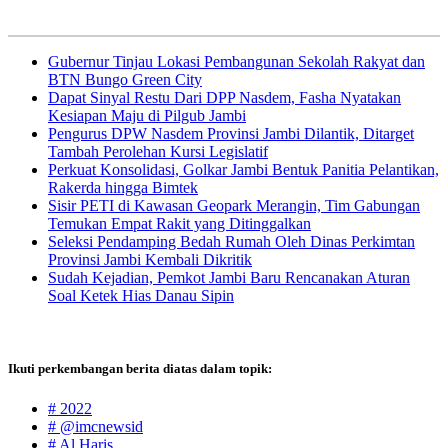
Gubernur Tinjau Lokasi Pembangunan Sekolah Rakyat dan
BTN Bungo Green City
Dapat Sinyal Restu Dari DPP Nasdem, Fasha Nyatakan
Kesiapan Maju di Pilgub Jambi
Pengurus DPW Nasdem Provinsi Jambi Dilantik, Ditarget
Tambah Perolehan Kursi Legislatif
Perkuat Konsolidasi, Golkar Jambi Bentuk Panitia Pelantikan,
Rakerda hingga Bimtek
Sisir PETI di Kawasan Geopark Merangin, Tim Gabungan
Temukan Empat Rakit yang Ditinggalkan
Seleksi Pendamping Bedah Rumah Oleh Dinas Perkimtan
Provinsi Jambi Kembali Dikritik
Sudah Kejadian, Pemkot Jambi Baru Rencanakan Aturan
Soal Ketek Hias Danau Sipin
Ikuti perkembangan berita diatas dalam topik:
# 2022
# @imcnewsid
# Al Haris