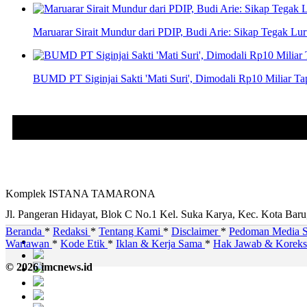
Maruarar Sirait Mundur dari PDIP, Budi Arie: Sikap Tegak Lu
BUMD PT Siginjai Sakti 'Mati Suri', Dimodali Rp10 Miliar Ta
Komplek ISTANA TAMARONA
Jl. Pangeran Hidayat, Blok C No.1 Kel. Suka Karya, Kec. Kota Bar
Beranda
*
Redaksi
*
Tentang Kami
*
Disclaimer
*
Pedoman Media S
Wartawan
*
Kode Etik
*
Iklan & Kerja Sama
*
Hak Jawab & Korek
© 2026 imcnews.id