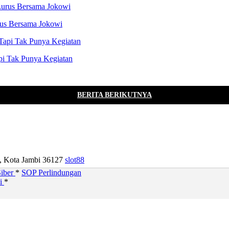
rus Bersama Jokowi
pi Tak Punya Kegiatan
BERITA BERIKUTNYA
u, Kota Jambi 36127
slot88
iber
*
SOP Perlindungan
si
*