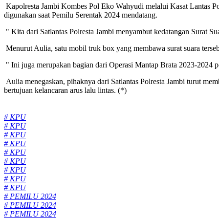
Kapolresta Jambi Kombes Pol Eko Wahyudi melalui Kasat Lantas Pol
digunakan saat Pemilu Serentak 2024 mendatang.
" Kita dari Satlantas Polresta Jambi menyambut kedatangan Surat Suar
Menurut Aulia, satu mobil truk box yang membawa surat suara terse
" Ini juga merupakan bagian dari Operasi Mantap Brata 2023-2024 p
Aulia menegaskan, pihaknya dari Satlantas Polresta Jambi turut mem
bertujuan kelancaran arus lalu lintas. (*)
Tags:
# KPU
# KPU
# KPU
# KPU
# KPU
# KPU
# KPU
# KPU
# KPU
# PEMILU 2024
# PEMILU 2024
# PEMILU 2024