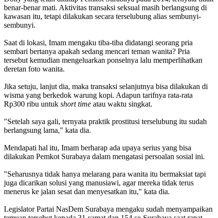
benar-benar mati. Aktivitas transaksi seksual masih berlangsung di
kawasan itu, tetapi dilakukan secara terselubung alias sembunyi-
sembunyi.
Saat di lokasi, Imam mengaku tiba-tiba didatangi seorang pria
sembari bertanya apakah sedang mencari teman wanita? Pria
tersebut kemudian mengeluarkan ponselnya lalu memperlihatkan
deretan foto wanita.
Jika setuju, lanjut dia, maka transaksi selanjutnya bisa dilakukan di
wisma yang berkedok warung kopi. Adapun tarifnya rata-rata
Rp300 ribu untuk
short time
atau waktu singkat.
"Setelah saya gali, ternyata praktik prostitusi terselubung itu sudah
berlangsung lama," kata dia.
Mendapati hal itu, Imam berharap ada upaya serius yang bisa
dilakukan Pemkot Surabaya dalam mengatasi persoalan sosial ini.
"Seharusnya tidak hanya melarang para wanita itu bermaksiat tapi
juga dicarikan solusi yang manusiawi, agar mereka tidak terus
menerus ke jalan sesat dan menyesatkan itu," kata dia.
Legislator Partai NasDem Surabaya mengaku sudah menyampaikan
temuan tersebut kepada 31 camat dan 154 se-Surabaya saat rapat