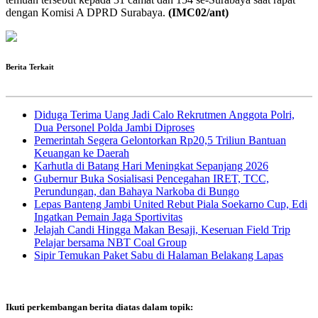
dengan Komisi A DPRD Surabaya.
(IMC02/ant)
Berita Terkait
Diduga Terima Uang Jadi Calo Rekrutmen Anggota Polri,
Dua Personel Polda Jambi Diproses
Pemerintah Segera Gelontorkan Rp20,5 Triliun Bantuan
Keuangan ke Daerah
Karhutla di Batang Hari Meningkat Sepanjang 2026
Gubernur Buka Sosialisasi Pencegahan IRET, TCC,
Perundungan, dan Bahaya Narkoba di Bungo
Lepas Banteng Jambi United Rebut Piala Soekarno Cup, Edi
Ingatkan Pemain Jaga Sportivitas
Jelajah Candi Hingga Makan Besaji, Keseruan Field Trip
Pelajar bersama NBT Coal Group
Sipir Temukan Paket Sabu di Halaman Belakang Lapas
Ikuti perkembangan berita diatas dalam topik: