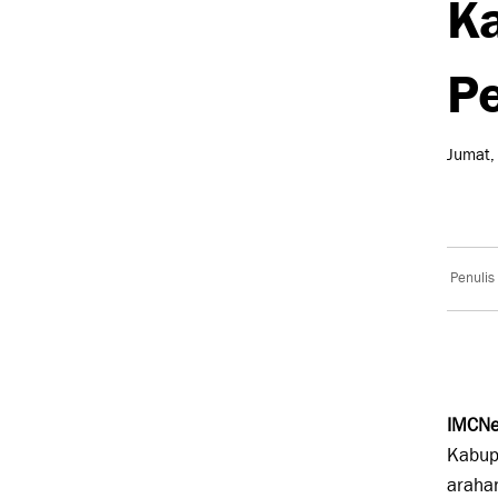
Ka
Pe
Jumat,
Penulis
IMCNe
Kabup
arahan