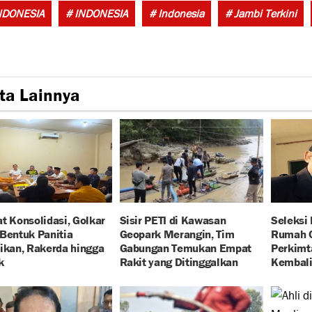
NDONESIA
# INDONESIA
# Indonesia
# Jambi Terkini
ta Lainnya
t Konsolidasi, Golkar
Sisir PETI di Kawasan
Seleksi
Bentuk Panitia
Geopark Merangin, Tim
Rumah O
ikan, Rakerda hingga
Gabungan Temukan Empat
Perkimt
k
Rakit yang Ditinggalkan
Kembali 