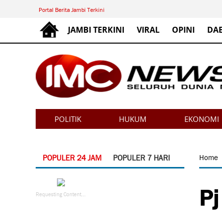
Portal Berita Jambi Terkini
JAMBI TERKINI
VIRAL
OPINI
DA
POLITIK
HUKUM
EKONOMI
POPULER 24 JAM
POPULER 7 HARI
Home
Pj
Requesting Content...