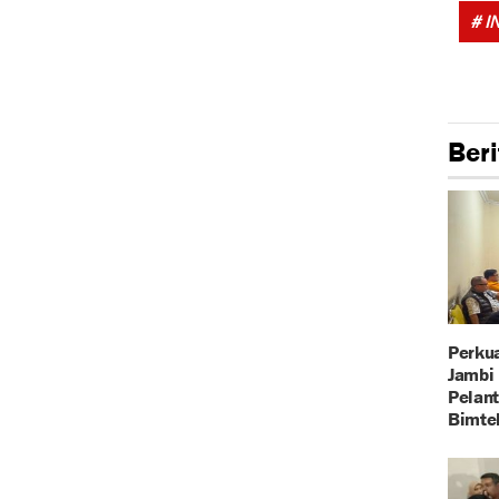
# I
Beri
Perkua
Jambi 
Pelant
Bimte