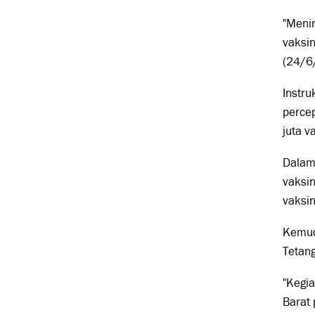
"Meni
vaksin
(24/6
Instr
perce
juta v
Dalam 
vaksin
vaksin
Kemud
Tetang
"Kegia
Barat 