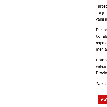
Target
Tanjun
yang a
Dijela
berjal
capaia
menjad
Harapa
vaksin
Provin
"Vaksi
# 2