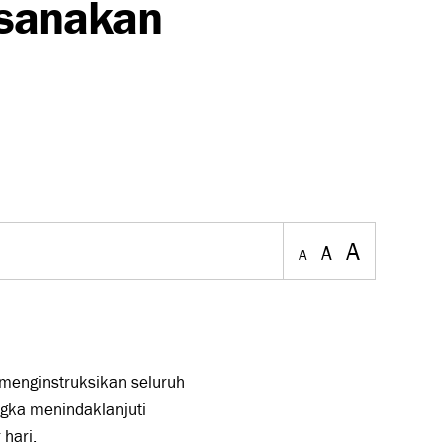
ksanakan
A
A
A
 menginstruksikan seluruh
gka menindaklanjuti
 hari.