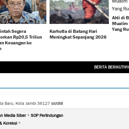
Ahli di 
Mualim 
Yang Ru
intah Segera
Karhutla di Batang Hari
orkan Rp20,5 Triliun
Meningkat Sepanjang 2026
an Keuangan ke
h
BERITA BERIKUTNY
Kota Baru, Kota Jambi 36127
slot88
n Media Siber
*
SOP Perlindungan
& Koreksi
*