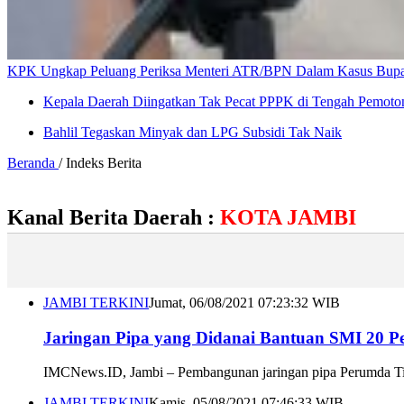
KPK Ungkap Peluang Periksa Menteri ATR/BPN Dalam Kasus Bupat
Kepala Daerah Diingatkan Tak Pecat PPPK di Tengah Pemoto
Bahlil Tegaskan Minyak dan LPG Subsidi Tak Naik
Beranda
/ Indeks Berita
Kanal Berita Daerah :
KOTA JAMBI
JAMBI TERKINI
Jumat, 06/08/2021 07:23:32 WIB
Jaringan Pipa yang Didanai Bantuan SMI 20 P
IMCNews.ID, Jambi – Pembangunan jaringan pipa Perumda Tirta
JAMBI TERKINI
Kamis, 05/08/2021 07:46:33 WIB