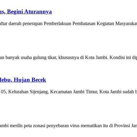
s, Begini Aturannya
ar daerah penerapan Pemberlakuan Pembatasan Kegiatan Masyarakat (
anyak usaha gulung tikar, khususnya di Kota Jambi. Kondisi ini di
debu, Hujan Becek
5, Kelurahan Sijenjang, Kecamatan Jambi Timur, Kota Jambi sudah be
i merilis peta zonasi penyebaran virus mematikan itu di Provinsi Jam