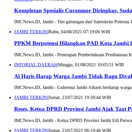
Komplotan Spesialis Curanmor Diringkus, Suda
IMCNews.ID, Jambi - Tim gabungan dari Satreskrim Polresta J
JAMBI TERKINI
Rabu, 04/08/2021 07:19:06 WIB
PPKM Berpotensi Hilangkan PAD Kota Jambi h
IMCNews.ID, Jambi - Penerapan Pemberlakuan Pembatasan Keg
INFORIAL DAERAH
Minggu, 01/08/2021 10:05:51 WIB
Al Haris Harap Warga Jambi Tidak Ragu Diva
IMCNews.ID, Jambi - Gubernur Jambi Alharis berharap warga J
JAMBI TERKINI
Jumat, 23/07/2021 19:39:44 WIB
Reses, Ketua DPRD Provinsi Jambi Ajak Taat P
IMCNews.ID, Jambi - Ketua DPRD Provinsi Jambi Edi Purwanto 
JAMBI TERKINI
Jumat, 23/07/2021 06:19:46 WIB