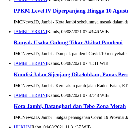
PPKM Level IV Diperpanjang Hingga 10 Agustu
IMCNews.ID, Jambi - Kota Jambi sebelumnya masuk dalam daft
JAMBI TERKINI
Kamis, 05/08/2021 07:43:46 WIB
Banyak Usaha Gulung Tikar Akibat Pandemi
IMCNews.ID, Jambi - Dampak pandemi Covid-19 menyebabkan b
JAMBI TERKINI
Kamis, 05/08/2021 07:41:11 WIB
Kondisi Jalan Sijenjang Dikeluhkan, Panas Ber
IMCNews.ID, Jambi - Kerusakan parah jalan Raden Fatah, RT 0
JAMBI TERKINI
Kamis, 05/08/2021 07:37:48 WIB
Kota Jambi, Batanghari dan Tebo Zona Merah
IMCNews.ID, Jambi - Satgas penanganan Covid-19 Provinsi Jamb
HUKUM
Rabu, 04/08/2021 11:31:37 WIB