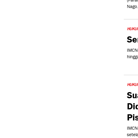
(Para
Nago
HUKU
Se
IMCNe
hingg
HUKU
Su
Di
Pi
IMCNe
setel