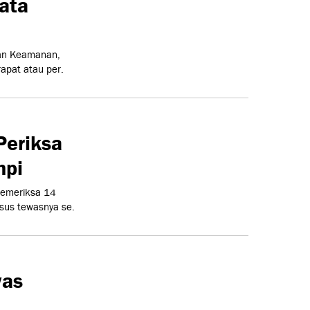
ata
dan Keamanan,
apat atau per.
eriksa
npi
memeriksa 14
sus tewasnya se.
was