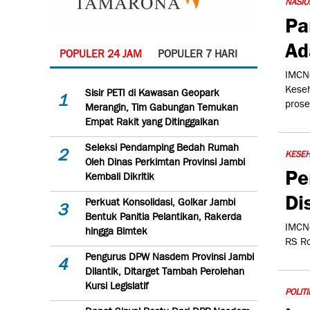
NASIO
Pa
Ad
POPULER 24 JAM
POPULER 7 HARI
IMCNe
Kese
Sisir PETI di Kawasan Geopark
1
prose
Merangin, Tim Gabungan Temukan
Empat Rakit yang Ditinggalkan
Seleksi Pendamping Bedah Rumah
2
KESE
Oleh Dinas Perkimtan Provinsi Jambi
Pe
Kembali Dikritik
Di
Perkuat Konsolidasi, Golkar Jambi
3
Bentuk Panitia Pelantikan, Rakerda
IMCNe
hingga Bimtek
RS Ro
Pengurus DPW Nasdem Provinsi Jambi
4
Dilantik, Ditarget Tambah Perolehan
Kursi Legislatif
POLITI