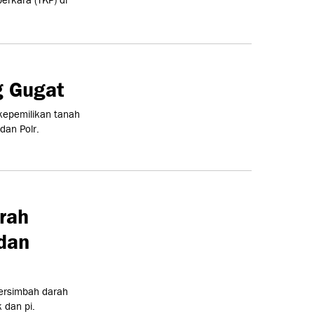
erkara (TKP) di
g Gugat
kepemilikan tanah
dan Polr.
rah
dan
bersimbah darah
 dan pi.