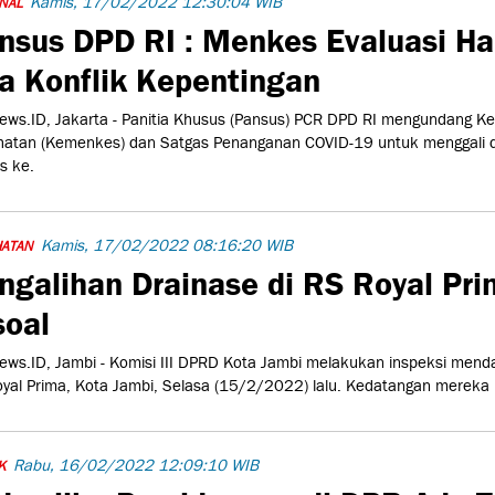
Kamis, 17/02/2022 12:30:04 WIB
NAL
nsus DPD RI : Menkes Evaluasi H
a Konflik Kepentingan
ws.ID, Jakarta - Panitia Khusus (Pansus) PCR DPD RI mengundang K
hatan (Kemenkes) dan Satgas Penanganan COVID-19 untuk menggali 
s ke.
Kamis, 17/02/2022 08:16:20 WIB
HATAN
ngalihan Drainase di RS Royal Pr
soal
ws.ID, Jambi - Komisi III DPRD Kota Jambi melakukan inspeksi menda
yal Prima, Kota Jambi, Selasa (15/2/2022) lalu. Kedatangan mereka
Rabu, 16/02/2022 12:09:10 WIB
K