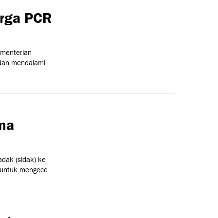
arga PCR
ementerian
dan mendalami
ima
dak (sidak) ke
 untuk mengece.