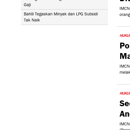
Gaji
IMCNe
Bahlil Tegaskan Minyak dan LPG Subsidi
orang
Tak Naik
HUKU
Po
Ma
IMCNe
melak
HUKU
Se
An
IMCNe