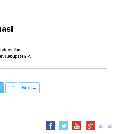
uasi
hak melihat
er, Kabupaten P.
0
11
Next →