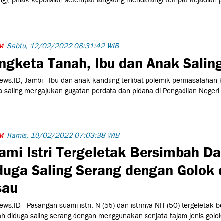
ng), pihak kepolisian setempat langsung mendatangi tempat kejadian p
.
Sabtu, 12/02/2022 08:31:42 WIB
M
ngketa Tanah, Ibu dan Anak Salin
ws.ID, Jambi - Ibu dan anak kandung terlibat polemik permasalahan 
a saling mengajukan gugatan perdata dan pidana di Pengadilan Negeri 
Kamis, 10/02/2022 07:03:38 WIB
M
ami Istri Tergeletak Bersimbah Da
duga Saling Serang dengan Golok 
sau
ws.ID - Pasangan suami istri, N (55) dan istrinya NH (50) tergeletak 
ah diduga saling serang dengan menggunakan senjata tajam jenis golok