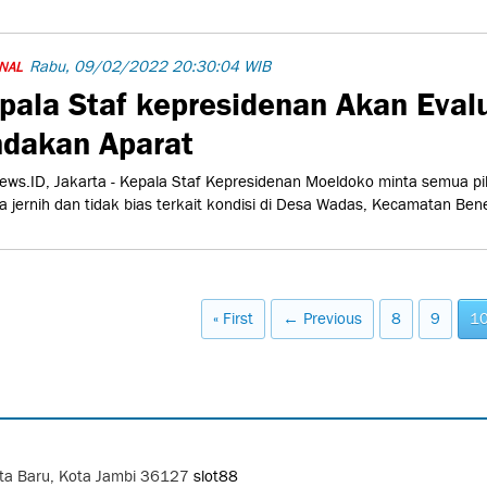
Rabu, 09/02/2022 20:30:04 WIB
NAL
pala Staf kepresidenan Akan Eval
ndakan Aparat
ws.ID, Jakarta - Kepala Staf Kepresidenan Moeldoko minta semua pi
a jernih dan tidak bias terkait kondisi di Desa Wadas, Kecamatan Ben
« First
← Previous
8
9
1
Kota Baru, Kota Jambi 36127
slot88