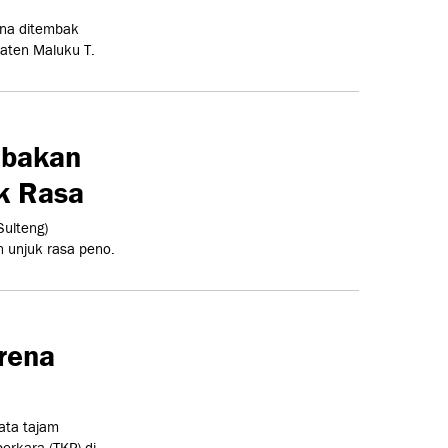
ena ditembak
paten Maluku T.
mbakan
k Rasa
Sulteng)
 unjuk rasa peno.
rena
ata tajam