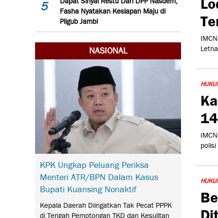
Lo
Dapat Sinyal Restu Dari DPP Nasdem,
5
Fasha Nyatakan Kesiapan Maju di
Te
Pilgub Jambi
IMCNe
Letna
NASIONAL
HUKU
Ka
14
IMCNe
polis
KPK Ungkap Peluang Periksa
Menteri ATR/BPN Dalam Kasus
HUKU
Bupati Kuansing Nonaktif
Be
Kepala Daerah Diingatkan Tak Pecat PPPK
Di
di Tengah Pemotongan TKD dan Kesulitan