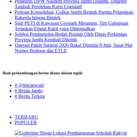
Pengurus DPW Nasdem Provinsi Jambi Dilantik, Ditarget
Tambah Perolehan Kursi Legislatif
Perkuat Konsolidasi, Golkar Jambi Bentuk Panitia Pelantikan,
Rakerda hingga Bimtek
Sisir PETI di Kawasan Geopark Merangin, Tim Gabungan
Temukan Empat Rakit yang Ditinggalkan
Seleksi Pendamping Bedah Rumah Oleh Dinas Perkimtan
Provinsi Jambi Kembali Dikritik
Operasi Patuh Siginjai 2026 Bakal Dimulai 8 Juni, Sasar Plat
Nomor Bodong dan ETLE
Ikuti perkembangan berita diatas dalam topik:
# @imcnewsid
# Berita Jambi
# Berita Terkini
TERBARU
POPULER