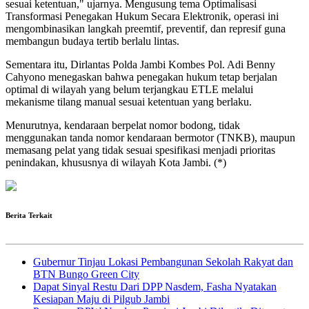
sesuai ketentuan," ujarnya. Mengusung tema Optimalisasi
Transformasi Penegakan Hukum Secara Elektronik, operasi ini
mengombinasikan langkah preemtif, preventif, dan represif guna
membangun budaya tertib berlalu lintas.
Sementara itu, Dirlantas Polda Jambi Kombes Pol. Adi Benny
Cahyono menegaskan bahwa penegakan hukum tetap berjalan
optimal di wilayah yang belum terjangkau ETLE melalui
mekanisme tilang manual sesuai ketentuan yang berlaku.
Menurutnya, kendaraan berpelat nomor bodong, tidak
menggunakan tanda nomor kendaraan bermotor (TNKB), maupun
memasang pelat yang tidak sesuai spesifikasi menjadi prioritas
penindakan, khususnya di wilayah Kota Jambi. (*)
Berita Terkait
Gubernur Tinjau Lokasi Pembangunan Sekolah Rakyat dan
BTN Bungo Green City
Dapat Sinyal Restu Dari DPP Nasdem, Fasha Nyatakan
Kesiapan Maju di Pilgub Jambi