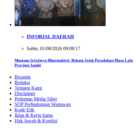
INFORIAL DAERAH
Sabtu, 01/08/2026 09:08:17
Museum Sriwijaya Dharmakirti Rekam Jejak Peradaban Masa Lalu
Provinsi Jambi
Beranda
Redaksi
Tentang Kami
Disclaimer
Pedoman Media Siber
SOP Perlindungan Wartawan
Kode Etik
Iklan & Kerja Sama
Hak Jawab & Koreksi