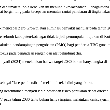
 di Sumatera, pola kenaikan ini menuntut kewaspadaan. Sebagaimana d
at bergantung pada kecepatan memutus rantai penularan di tingkat aka
uk mencapai Zero Growth atau eliminasi penyakit menular pada tahun 20
ke seluruh kabupaten/kota agar tidak terjadi penumpukan rujukan di Ko
elakukan pendampingan pengobatan (PMO) bagi penderita TBC guna men
okus pada pengadaan reagen dan alat pelindung diri.
. Mulyadi (2024) menekankan bahwa target 2030 bukan hanya angka di 
 sebagai "fase pembersihan" melalui deteksi dini yang akurat.
esembuhan menjadi lebih besar dan risiko penularan dapat ditekan se
HIV pada tahun 2030 tentu bukan hanya impian, melainkan keniscayaan y
)