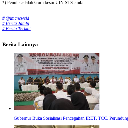
*) Penulis adalah Guru besar UIN STSJambi
Tags:
# @imcnewsid
# Berita Jambi
# Berita Terkini
Berita Lainnya
Gubernur Buka Sosialisasi Pencegahan IRET, TCC, Perundun