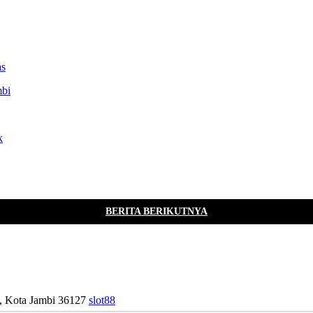
as
BERITA BERIKUTNYA
u, Kota Jambi 36127
slot88