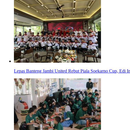
Lepas Banteng Jambi United Rebut Piala Soekarno Cup, Edi In