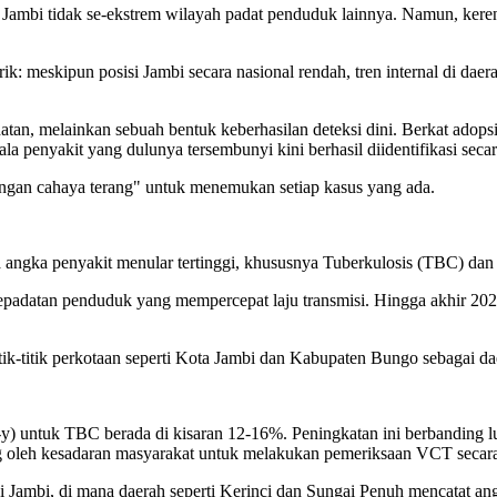
ambi tidak se-ekstrem wilayah padat penduduk lainnya. Namun, kerend
k: meskipun posisi Jambi secara nasional rendah, tren internal di da
n, melainkan sebuah bentuk keberhasilan deteksi dini. Berkat adopsi t
ala penyakit yang dulunya tersembunyi kini berhasil diidentifikasi secara
engan cahaya terang" untuk menemukan setiap kasus yang ada.
angka penyakit menular tertinggi, khususnya Tuberkulosis (TBC) dan 
i kepadatan penduduk yang mempercepat laju transmisi. Hingga akhir 2
itik-titik perkotaan seperti Kota Jambi dan Kabupaten Bungo sebagai da
) untuk TBC berada di kisaran 12-16%. Peningkatan ini berbanding lu
 oleh kesadaran masyarakat untuk melakukan pemeriksaan VCT secara
 Jambi, di mana daerah seperti Kerinci dan Sungai Penuh mencatat angk