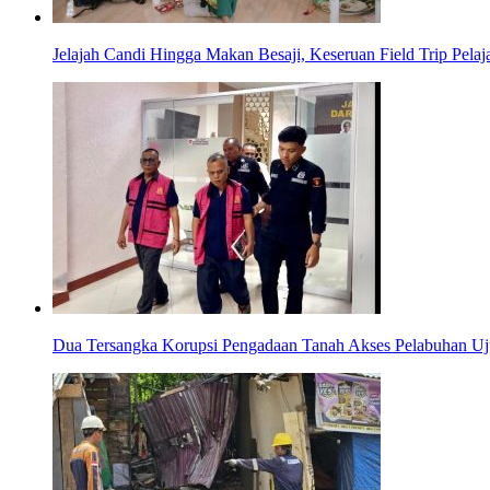
Jelajah Candi Hingga Makan Besaji, Keseruan Field Trip Pel
Dua Tersangka Korupsi Pengadaan Tanah Akses Pelabuhan Uj