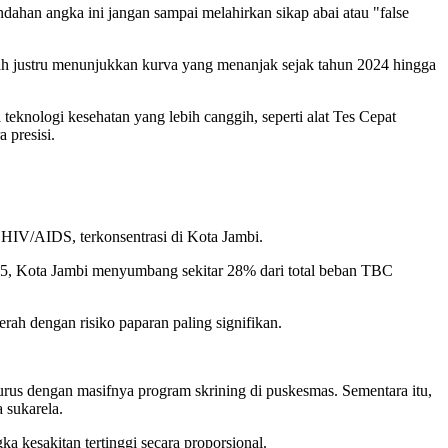
ahan angka ini jangan sampai melahirkan sikap abai atau "false
erah justru menunjukkan kurva yang menanjak sejak tahun 2024 hingga
eknologi kesehatan yang lebih canggih, seperti alat Tes Cepat
 presisi.
HIV/AIDS, terkonsentrasi di Kota Jambi.
025, Kota Jambi menyumbang sekitar 28% dari total beban TBC
erah dengan risiko paparan paling signifikan.
rus dengan masifnya program skrining di puskesmas. Sementara itu,
 sukarela.
a kesakitan tertinggi secara proporsional.