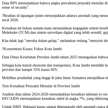
Data BPS menunjukkan bahwa angka prevalensi penyakit menular di J
sense of security".
?Realitas di lapangan justru menunjukkan adanya anomali yang menari
awal 2026.
Kenaikan ini bukan semata-mata menandakan kegagalan sistem kesehata
Molekuler (TCM) dan sistem surveilans digital yang lebih sensitif, gej
Kita tidak lagi "meraba dalam gelap," melainkan sedang "menyisir d
?Konsentrasi Kasus: Fokus Kota Jambi
Data Dinas Kesehatan Provinsi Jambi tahun 2025 menegaskan bahwa 
Sebagai kota transit ekonomi dan transportasi, Kota Jambi memilik
provinsi dan hampir 35% kasus HIV.
Mobilitas penduduk yang tinggi di jalur lintas Sumatera menjadikan t
Tren Kenaikan Penyakit Menular di Provinsi Jambi
Analisis data tahun 2024-2026 menunjukkan kenaikan tahunan (y-on-y
HIV/AIDS menunjukkan kenaikan stabil di angka 7%, yang didorong
Untuk DBD, fluktuasi kasus sangat dipengaruhi oleh anomali cuaca di