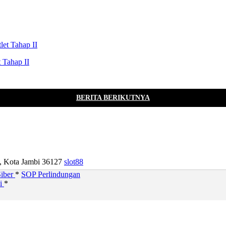
 Tahap II
BERITA BERIKUTNYA
u, Kota Jambi 36127
slot88
iber
*
SOP Perlindungan
si
*