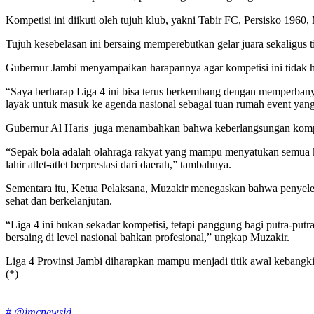
Kompetisi ini diikuti oleh tujuh klub, yakni Tabir FC, Persisko 1960,
Tujuh kesebelasan ini bersaing memperebutkan gelar juara sekaligus ti
Gubernur Jambi menyampaikan harapannya agar kompetisi ini tidak h
“Saya berharap Liga 4 ini bisa terus berkembang dengan memperbanyak
layak untuk masuk ke agenda nasional sebagai tuan rumah event yang 
Gubernur Al Haris
juga menambahkan bahwa keberlangsungan kompeti
“Sepak bola adalah olahraga rakyat yang mampu menyatukan semua ka
lahir atlet-atlet berprestasi dari daerah,” tambahnya.
Sementara itu, Ketua Pelaksana, Muzakir menegaskan bahwa penyele
sehat dan berkelanjutan.
“Liga 4 ini bukan sekadar kompetisi, tetapi panggung bagi putra-p
bersaing di level nasional bahkan profesional,” ungkap Muzakir.
Liga 4 Provinsi Jambi diharapkan mampu menjadi titik awal kebangki
(*)
Tags:
# @imcnewsid