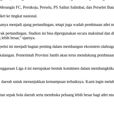
 Merangin FC, Persikoja, Perselu, PS Sailun Salimbai, dan Persebri Bat
ket ke tingkat nasional.
anya menjadi ajang pertandingan, tetapi juga wadah pembinaan atlet 
 pertandingan. Stadion ini bisa dipergunakan secara maksimal dan dija
lebih besar,” ujarnya.
si ini menjadi bagian penting dalam membangun ekosistem olahraga 
langan. Pemerintah Provinsi Jambi akan terus mendukung pembinaan, t
nggaraan Liga 4 ini merupakan bentuk komitmen dalam membangkitkan
utra daerah untuk menunjukkan kemampuan terbaiknya. Kami ingin mel
tan sepak bola daerah serta membuka peluang lebih besar bagi atlet 