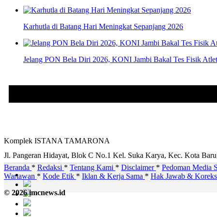
Karhutla di Batang Hari Meningkat Sepanjang 2026
Jelang PON Bela Diri 2026, KONI Jambi Bakal Tes Fisik Atlet
Komplek ISTANA TAMARONA
Jl. Pangeran Hidayat, Blok C No.1 Kel. Suka Karya, Kec. Kota Bar
Beranda
*
Redaksi
*
Tentang Kami
*
Disclaimer
*
Pedoman Media S
Wartawan
*
Kode Etik
*
Iklan & Kerja Sama
*
Hak Jawab & Korek
© 2026 imcnews.id