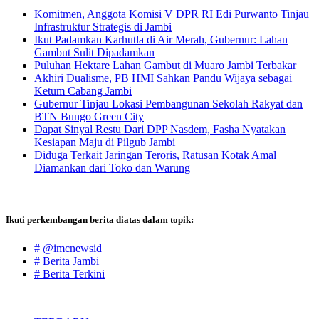
Komitmen, Anggota Komisi V DPR RI Edi Purwanto Tinjau
Infrastruktur Strategis di Jambi
Ikut Padamkan Karhutla di Air Merah, Gubernur: Lahan
Gambut Sulit Dipadamkan
Puluhan Hektare Lahan Gambut di Muaro Jambi Terbakar
Akhiri Dualisme, PB HMI Sahkan Pandu Wijaya sebagai
Ketum Cabang Jambi
Gubernur Tinjau Lokasi Pembangunan Sekolah Rakyat dan
BTN Bungo Green City
Dapat Sinyal Restu Dari DPP Nasdem, Fasha Nyatakan
Kesiapan Maju di Pilgub Jambi
Diduga Terkait Jaringan Teroris, Ratusan Kotak Amal
Diamankan dari Toko dan Warung
Ikuti perkembangan berita diatas dalam topik:
# @imcnewsid
# Berita Jambi
# Berita Terkini