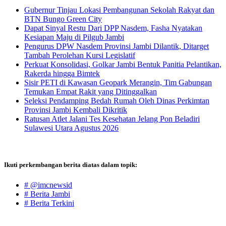
Gubernur Tinjau Lokasi Pembangunan Sekolah Rakyat dan
BTN Bungo Green City
Dapat Sinyal Restu Dari DPP Nasdem, Fasha Nyatakan
Kesiapan Maju di Pilgub Jambi
Pengurus DPW Nasdem Provinsi Jambi Dilantik, Ditarget
Tambah Perolehan Kursi Legislatif
Perkuat Konsolidasi, Golkar Jambi Bentuk Panitia Pelantikan,
Rakerda hingga Bimtek
Sisir PETI di Kawasan Geopark Merangin, Tim Gabungan
Temukan Empat Rakit yang Ditinggalkan
Seleksi Pendamping Bedah Rumah Oleh Dinas Perkimtan
Provinsi Jambi Kembali Dikritik
Ratusan Atlet Jalani Tes Kesehatan Jelang Pon Beladiri
Sulawesi Utara Agustus 2026
Ikuti perkembangan berita diatas dalam topik:
# @imcnewsid
# Berita Jambi
# Berita Terkini