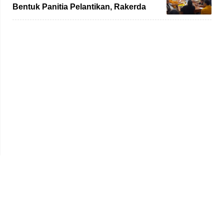
Bentuk Panitia Pelantikan, Rakerda
hingga Bimtek
Beranda
Redaksi
Tentang Kami
Disclaimer
Pedoman Media Siber
SOP Perlindungan Wartawan
Kode Etik
Iklan & Kerja Sama
Hak Jawab & Koreksi