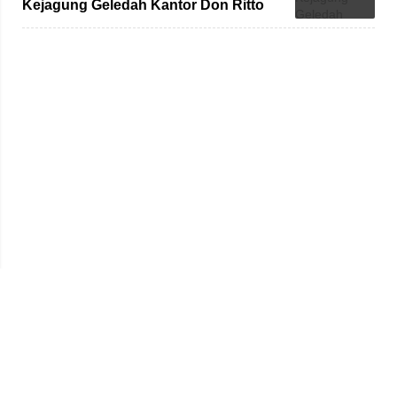
Kejagung Geledah Kantor Don Ritto
dan Rumah Nurman Herin
Beranda
Redaksi
Tentang Kami
Disclaimer
Pedoman Media Siber
SOP Perlindungan Wartawan
Kode Etik
Iklan & Kerja Sama
Hak Jawab & Koreksi