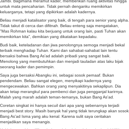
Jambi. Bagimana meramut kader, memberikan ruang aktivitas hingga
untuk mata pencaharian. Tidak pernah denganku memikirkan
keluarganya, tetapi yang dipikirkan adalah kadernya.
Beliau menjadi katalisator yang baik, di tengah para senior yang alpha.
Tidak takut di cerca dan difitnah. Beliau enteng saja mengatakan,
"Mas Rohman kalau kita berjuang untuk orang lain, pasti Tuhan akan
memikirkan kita", demikian yang dikatakan kepadaku.
Budi baik, keteladanan dan jiwa penolongnya semoga menjadi bekal
terbaik menghadap Tuhan. Kami dan sahabat-sahabat lain tentu
bersaksi bahwa Bang As'ad adalah pribadi yang sangat baik.
Menolong yang membutuhkan dan menjadi tauladan atas laku bijak
seorang kader dan pemimpin.
Saya juga bersaksi Abangku ini, sebagai sosok pemaaf. Bukan
pendendam. Beliau sangat elegen, menyikapi kadernya yang
mengecewakan. Bahkan orang yang menyakitinya sekaplipun. Dia
akan tetap merangkul para pembenci dan juga pengganjal karirnya.
Malah yang marah adalah teman-temanya, bukan Bang As'ad.
Coretan singkat ini hanya secuil dari apa yang sebenarnya terjadi
menjadi best story. Masih banyak hal yang tidak terungkap akan sosok
Bang As'ad Isma yang aku kenal. Karena sulit saya ceritakan
menjadikan saya menangis.