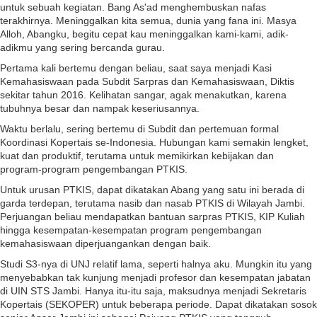
untuk sebuah kegiatan. Bang As'ad menghembuskan nafas
terakhirnya. Meninggalkan kita semua, dunia yang fana ini. Masya
Alloh, Abangku, begitu cepat kau meninggalkan kami-kami, adik-
adikmu yang sering bercanda gurau.
Pertama kali bertemu dengan beliau, saat saya menjadi Kasi
Kemahasiswaan pada Subdit Sarpras dan Kemahasiswaan, Diktis
sekitar tahun 2016. Kelihatan sangar, agak menakutkan, karena
tubuhnya besar dan nampak keseriusannya.
Waktu berlalu, sering bertemu di Subdit dan pertemuan formal
Koordinasi Kopertais se-Indonesia. Hubungan kami semakin lengket,
kuat dan produktif, terutama untuk memikirkan kebijakan dan
program-program pengembangan PTKIS.
Untuk urusan PTKIS, dapat dikatakan Abang yang satu ini berada di
garda terdepan, terutama nasib dan nasab PTKIS di Wilayah Jambi.
Perjuangan beliau mendapatkan bantuan sarpras PTKIS, KIP Kuliah
hingga kesempatan-kesempatan program pengembangan
kemahasiswaan diperjuangankan dengan baik.
Studi S3-nya di UNJ relatif lama, seperti halnya aku. Mungkin itu yang
menyebabkan tak kunjung menjadi profesor dan kesempatan jabatan
di UIN STS Jambi. Hanya itu-itu saja, maksudnya menjadi Sekretaris
Kopertais (SEKOPER) untuk beberapa periode. Dapat dikatakan sosok