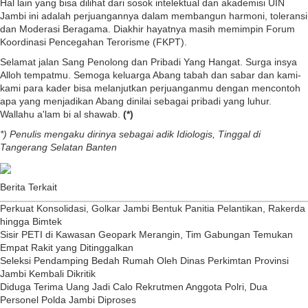
Hal lain yang bisa dilihat dari sosok intelektual dan akademisi UIN
Jambi ini adalah perjuangannya dalam membangun harmoni, toleransi
dan Moderasi Beragama. Diakhir hayatnya masih memimpin Forum
Koordinasi Pencegahan Terorisme (FKPT).
Selamat jalan Sang Penolong dan Pribadi Yang Hangat. Surga insya
Alloh tempatmu. Semoga keluarga Abang tabah dan sabar dan kami-
kami para kader bisa melanjutkan perjuanganmu dengan mencontoh
apa yang menjadikan Abang dinilai sebagai pribadi yang luhur.
Wallahu a'lam bi al shawab.
(*)
*) Penulis mengaku dirinya sebagai adik Idiologis, Tinggal di
Tangerang Selatan Banten
Berita Terkait
Perkuat Konsolidasi, Golkar Jambi Bentuk Panitia Pelantikan, Rakerda
hingga Bimtek
Sisir PETI di Kawasan Geopark Merangin, Tim Gabungan Temukan
Empat Rakit yang Ditinggalkan
Seleksi Pendamping Bedah Rumah Oleh Dinas Perkimtan Provinsi
Jambi Kembali Dikritik
Diduga Terima Uang Jadi Calo Rekrutmen Anggota Polri, Dua
Personel Polda Jambi Diproses