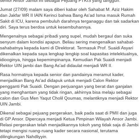
senior Ansor Jambi ini sebagai Pejuang PTKIS yang tangguh.
Jumat (27/09) malam saya diberi kabar oleh Sahabat M. Aziz Hakim
dan Jakfar WR II IAIN Kerinci bahwa Bang As'ad Isma masuk Rumah
Sakit di ICU, karena pembuluh darahnya terganaggu dan tak sadarkan
diri. Saya terus berdoa untuk kesembuhannya.
Mengenalnya sebagai pribadi yang supel, mudah bergaul dan suka
senyum dalam kondisi apapun. Beliau sering mengenalkan sahabat-
sahabatnya kepada kami di Direktorat. Termasuk Prof. Suaidi Asyari
dikenalkan kepada saya lengkap lengkip soal kapasitas intelektualnya,
idiooginya, hingga kepemimpinanya. Kemudian Pak Suaidi menjadi
Rektor UIN jambi dan Bang As'ad didaulat menjadi WR II.
Rasa hormatnya kepada senior dan pandainya meramut kader,
menjadikan Bang As'ad didapuk untuk menjadi Calon Rektor
pengganti Pak Suaidi. Dengan perjuangan yang berat dan ganjalan
yang menghantam yang tidak ringan, akhirnya bisa melaju sebagai
calon dan Gus Men Yaqut Cholil Qoumas, melantiknya menjadi Rektor
UIN Jambi.
Dikenal sebagai pejuang pergerakan, baik pada saat di PMII dan juga
di GP Ansor. Dipercaya menjadi Ketua Pimpinan Wilayah Ansor Jambi.
Relasi pergerakan telah menjadikannya tokoh yang tidak saja di Jambi
tetapi mengisi ruang-ruang kader secara nasional, terutama
dilingkungan Nahdliyyin.