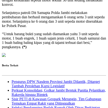
dengan kendaraan sepeda motor sekitar 30 unit sedang melakukan
konvoi.
Selanjutnya patroli Dit Samapta Polda Jambi melakukan
pembubaran dan berhasil mengamankan 6 orang serta 3 unit sepeda
motor. Selanjutnya ke 6 orang dan 3 unit sepeda motor diserahkan
ke Polsek Pasar.
“Untuk barang bukti yang sudah diamankan yaitu 3 unit sepeda
motor, 1 buah engrek, 1 buah sajam jenis celurit, 1 buah samurai dan
1 buah baling baling kipas yang di tajami terbuat dari besi,”
pungkasnya.
(*)
Berita Terkait
Pengurus DPW Nasdem Provinsi Jambi Dilantik, Ditarget
Tambah Perolehan Kursi Legislatif
Perkuat Konsolidasi, Golkar Jambi Bentuk Panitia Pelantikan,
Rakerda hingga Bimtek
Sisir PETI di Kawasan Geopark Merangin, Tim Gabungan
Temukan Empat Rakit yang Ditinggalkan
Seleksi Pendamping Bedah Rumah Oleh Dinas Perkimtan