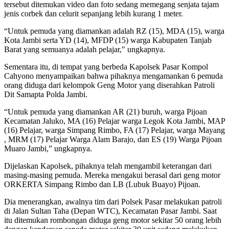
tersebut ditemukan video dan foto sedang memegang senjata tajam
jenis corbek dan celurit sepanjang lebih kurang 1 meter.
“Untuk pemuda yang diamankan adalah RZ (15), MDA (15), warga
Kota Jambi serta YD (14), MFDP (15) warga Kabupaten Tanjab
Barat yang semuanya adalah pelajar," ungkapnya.
Sementara itu, di tempat yang berbeda Kapolsek Pasar Kompol
Cahyono menyampaikan bahwa pihaknya mengamankan 6 pemuda
orang diduga dari kelompok Geng Motor yang diserahkan Patroli
Dit Samapta Polda Jambi.
“Untuk pemuda yang diamankan AR (21) buruh, warga Pijoan
Kecamatan Jaluko, MA (16) Pelajar warga Legok Kota Jambi, MAP
(16) Pelajar, warga Simpang Rimbo, FA (17) Pelajar, warga Mayang
, MRM (17) Pelajar Warga Alam Barajo, dan ES (19) Warga Pijoan
Muaro Jambi,” ungkapnya.
Dijelaskan Kapolsek, pihaknya telah mengambil keterangan dari
masing-masing pemuda. Mereka mengakui berasal dari geng motor
ORKERTA Simpang Rimbo dan LB (Lubuk Buayo) Pijoan.
Dia menerangkan, awalnya tim dari Polsek Pasar melakukan patroli
di Jalan Sultan Taha (Depan WTC), Kecamatan Pasar Jambi. Saat
itu ditemukan rombongan diduga geng motor sekitar 50 orang lebih