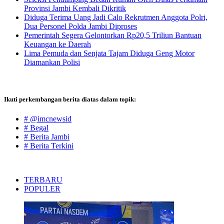
Provinsi Jambi Kembali Dikritik
Diduga Terima Uang Jadi Calo Rekrutmen Anggota Polri,
Dua Personel Polda Jambi Diproses
Pemerintah Segera Gelontorkan Rp20,5 Triliun Bantuan
Keuangan ke Daerah
Lima Pemuda dan Senjata Tajam Diduga Geng Motor
Diamankan Polisi
Ikuti perkembangan berita diatas dalam topik:
# @imcnewsid
# Begal
# Berita Jambi
# Berita Terkini
TERBARU
POPULER