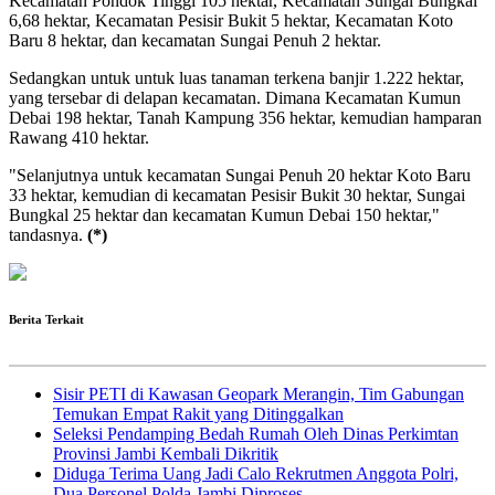
Kecamatan Pondok Tinggi 105 hektar, Kecamatan Sungai Bungkal
6,68 hektar, Kecamatan Pesisir Bukit 5 hektar, Kecamatan Koto
Baru 8 hektar, dan kecamatan Sungai Penuh 2 hektar.
Sedangkan untuk untuk luas tanaman terkena banjir 1.222 hektar,
yang tersebar di delapan kecamatan. Dimana Kecamatan Kumun
Debai 198 hektar, Tanah Kampung 356 hektar, kemudian hamparan
Rawang 410 hektar.
"Selanjutnya untuk kecamatan Sungai Penuh 20 hektar Koto Baru
33 hektar, kemudian di kecamatan Pesisir Bukit 30 hektar, Sungai
Bungkal 25 hektar dan kecamatan Kumun Debai 150 hektar,"
tandasnya.
(*)
Berita Terkait
Sisir PETI di Kawasan Geopark Merangin, Tim Gabungan
Temukan Empat Rakit yang Ditinggalkan
Seleksi Pendamping Bedah Rumah Oleh Dinas Perkimtan
Provinsi Jambi Kembali Dikritik
Diduga Terima Uang Jadi Calo Rekrutmen Anggota Polri,
Dua Personel Polda Jambi Diproses