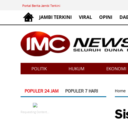
Portal Berita Jambi Terkini
JAMBI TERKINI
VIRAL
OPINI
DA
POLITIK
HUKUM
EKONOMI
POPULER 24 JAM
POPULER 7 HARI
Home
Si
Requesting Content...