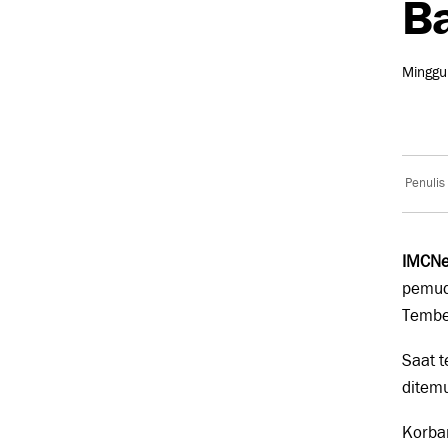
Ba
Minggu
Penulis
IMCNe
pemud
Tembe
Saat 
ditem
Korban