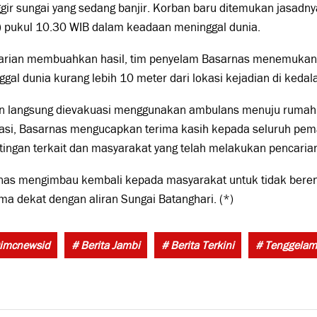
ggir sungai yang sedang banjir. Korban baru ditemukan jasadn
) pukul 10.30 WIB dalam keadaan meninggal dunia.
arian membuahkan hasil, tim penyelam Basarnas menemukan
gal dunia kurang lebih 10 meter dari lokasi kejadian di kedal
n langsung dievakuasi menggunakan ambulans menuju rumah 
asi, Basarnas mengucapkan terima kasih kepada seluruh pe
ingan terkait dan masyarakat yang telah melakukan pencaria
nas mengimbau kembali kepada masyarakat untuk tidak berena
ma dekat dengan aliran Sungai Batanghari. (*)
imcnewsid
# Berita Jambi
# Berita Terkini
# Tenggelam