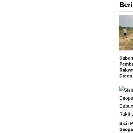
Beri
Gubern
Pemba
Rakya
Green 
Sisir 
Geopa