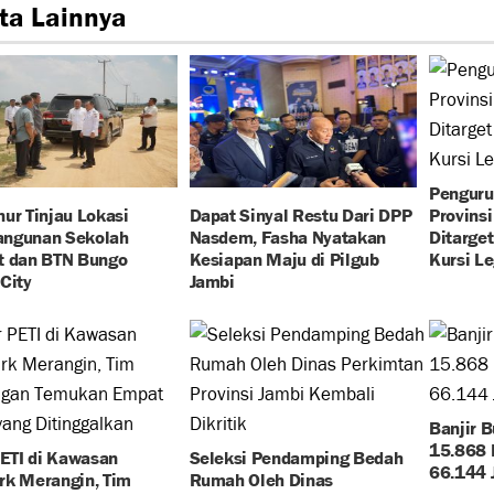
ta Lainnya
Pengur
ur Tinjau Lokasi
Dapat Sinyal Restu Dari DPP
Provinsi
ngunan Sekolah
Nasdem, Fasha Nyatakan
Ditarge
t dan BTN Bungo
Kesiapan Maju di Pilgub
Kursi Le
City
Jambi
Banjir B
15.868 
PETI di Kawasan
Seleksi Pendamping Bedah
66.144 
rk Merangin, Tim
Rumah Oleh Dinas