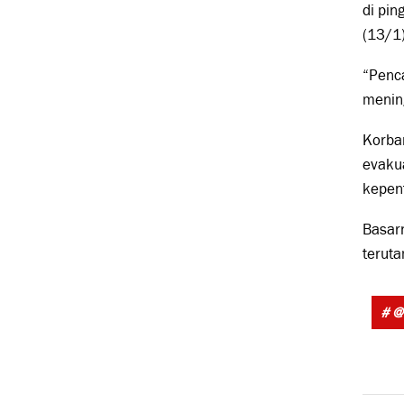
di pin
(13/1
“Penc
mening
Korba
evaku
kepent
Basar
teruta
# @