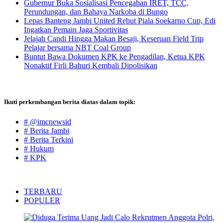
Gubernur Buka Sosialisasi Pencegahan IRET, TCC,
Perundungan, dan Bahaya Narkoba di Bungo
Lepas Banteng Jambi United Rebut Piala Soekarno Cup, Edi
Ingatkan Pemain Jaga Sportivitas
Jelajah Candi Hingga Makan Besaji, Keseruan Field Trip
Pelajar bersama NBT Coal Group
Buntut Bawa Dokumen KPK ke Pengadilan, Ketua KPK
Nonaktif Firli Bahuri Kembali Dipolisikan
Ikuti perkembangan berita diatas dalam topik:
# @imcnewsid
# Berita Jambi
# Berita Terkini
# Hukum
# KPK
TERBARU
POPULER