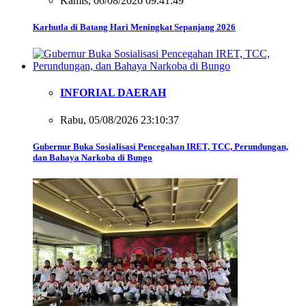
Kamis, 06/08/2026 09:41:49
Karhutla di Batang Hari Meningkat Sepanjang 2026
INFORIAL DAERAH
Rabu, 05/08/2026 23:10:37
Gubernur Buka Sosialisasi Pencegahan IRET, TCC, Perundungan,
dan Bahaya Narkoba di Bungo