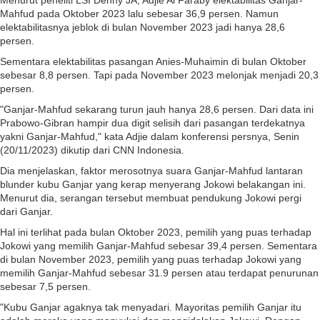
Menurut peneliti LSI Denny JA, Adjie Al Faraby elektabilitas Ganjar-
Mahfud pada Oktober 2023 lalu sebesar 36,9 persen. Namun
elektabilitasnya jeblok di bulan November 2023 jadi hanya 28,6
persen.
Sementara elektabilitas pasangan Anies-Muhaimin di bulan Oktober
sebesar 8,8 persen. Tapi pada November 2023 melonjak menjadi 20,3
persen.
"Ganjar-Mahfud sekarang turun jauh hanya 28,6 persen. Dari data ini
Prabowo-Gibran hampir dua digit selisih dari pasangan terdekatnya
yakni Ganjar-Mahfud," kata Adjie dalam konferensi persnya, Senin
(20/11/2023) dikutip dari CNN Indonesia.
Dia menjelaskan, faktor merosotnya suara Ganjar-Mahfud lantaran
blunder kubu Ganjar yang kerap menyerang Jokowi belakangan ini.
Menurut dia, serangan tersebut membuat pendukung Jokowi pergi
dari Ganjar.
Hal ini terlihat pada bulan Oktober 2023, pemilih yang puas terhadap
Jokowi yang memilih Ganjar-Mahfud sebesar 39,4 persen. Sementara
di bulan November 2023, pemilih yang puas terhadap Jokowi yang
memilih Ganjar-Mahfud sebesar 31.9 persen atau terdapat penurunan
sebesar 7,5 persen.
"Kubu Ganjar agaknya tak menyadari. Mayoritas pemilih Ganjar itu