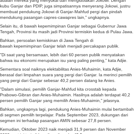
adalah mereka yang menyukai dan mengidolakan Jokowi. Dengan
kubu Ganjar dan PDIP, juga simpatisannya menyerang Jokowi, justru
membuat pendukung Jokowi di Ganjar-Mahfud pergi dan pindah
mendukung pasangan capres-cawapres lain," ungkapnya.
Selain itu, di bawah kepemimpinan Ganjar sebagai Gubernur Jawa
Tengah, Provinsi itu masih jadi Provinsi termiskin kedua di Pulau Jawa.
Bahkan, persoalan kemiskinan di Jawa Tengah di
bawah kepemimpinan Ganjar telah menjadi percakapan publik.
"Di saat yang bersamaan, lebih dari 60 persen publik menyatakan
bahwa isu ekonomi merupakan isu yang paling penting," kata Adjie.
Sementara soal naiknya elektabilitas Anies-Muhaimin, kata Adjie,
berasal dari limpahan suara yang pergi dari Ganjar. Ia merinci pemilih
yang pergi dari Ganjar sebesar 40,2 persen datang ke Anies.
"Dalam simulasi, pemilih Ganjar-Mahfud kita crosstab kepada
Prabowo-Gibran dan Anies-Muhaimin. Hasilnya adalah terdapat 40,2
persen pemilih Ganjar yang memilih Anies-Muhaimin," jelasnya.
Bahkan, ungkapnya lagi, pendukung Anies-Muhaimin mulai bertambah
di segmen pemilih terpelajar. Pada September 2023, dukungan dari
segmen ini terhadap pasangan AMIN sebesar 27,8 persen.
Kemudian, Oktober 2023 naik menjadi 31,9 persen dan November