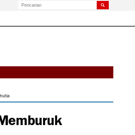
hutla
i Memburuk