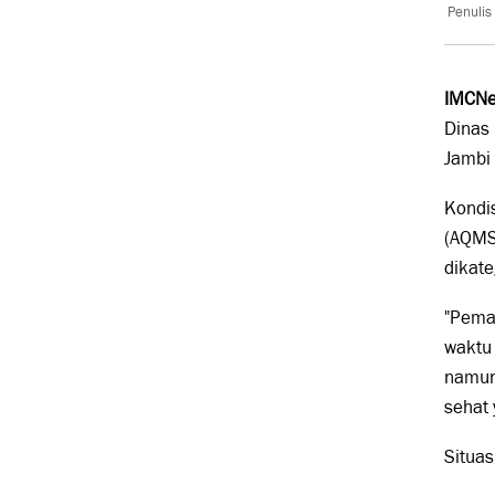
Penulis
IMCNe
Dinas 
Jambi 
Kondis
(AQMS)
dikate
"Pema
waktu 
namun,
sehat 
Situas