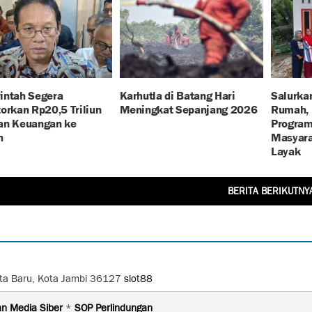
intah Segera
Karhutla di Batang Hari
Salurka
orkan Rp20,5 Triliun
Meningkat Sepanjang 2026
Rumah, 
an Keuangan ke
Program
h
Masyara
Layak
BERITA BERIKUTNY
Kota Baru, Kota Jambi 36127
slot88
n Media Siber
*
SOP Perlindungan