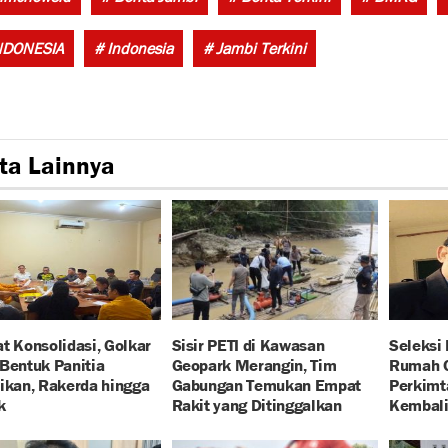
NDONESIA
# Indonesia
# Jambi Terkini
ta Lainnya
t Konsolidasi, Golkar
Sisir PETI di Kawasan
Seleksi
Bentuk Panitia
Geopark Merangin, Tim
Rumah O
ikan, Rakerda hingga
Gabungan Temukan Empat
Perkimt
k
Rakit yang Ditinggalkan
Kembali 