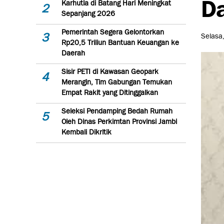
D
Karhutla di Batang Hari Meningkat
2
Sepanjang 2026
Pemerintah Segera Gelontorkan
3
Selasa
Rp20,5 Triliun Bantuan Keuangan ke
Daerah
Sisir PETI di Kawasan Geopark
4
Merangin, Tim Gabungan Temukan
Empat Rakit yang Ditinggalkan
Seleksi Pendamping Bedah Rumah
5
Oleh Dinas Perkimtan Provinsi Jambi
Kembali Dikritik