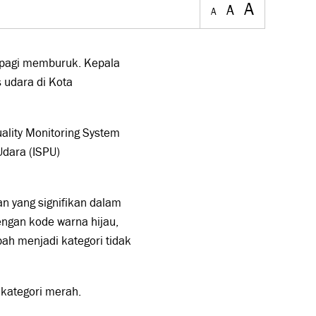
A
A
A
) pagi memburuk. Kepala
 udara di Kota
uality Monitoring System
Udara (ISPU)
n yang signifikan dalam
engan kode warna hijau,
ah menjadi kategori tidak
 kategori merah.