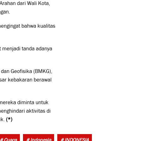
Arahan dari Wali Kota,
ngan.
engingat bahwa kualitas
t menjadi tanda adanya
, dan Geofisika (BMKG),
esar kebakaran berawal
 mereka diminta untuk
ghindari aktivitas di
ik.
(*)
Tags:
# Cuaca
# Indonesia
# INDONESIA