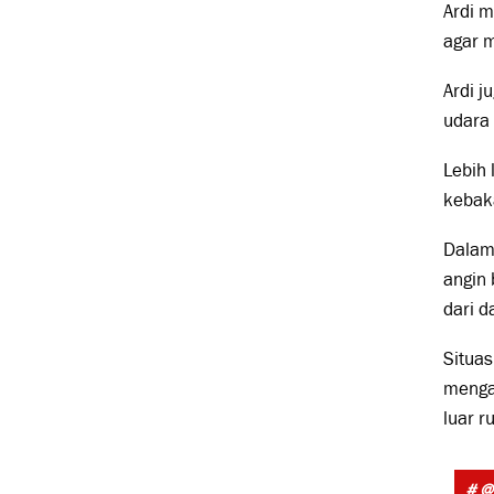
Ardi m
agar m
Ardi 
udara 
Lebih 
kebaka
Dalam 
angin 
dari d
Situas
menga
luar r
# @