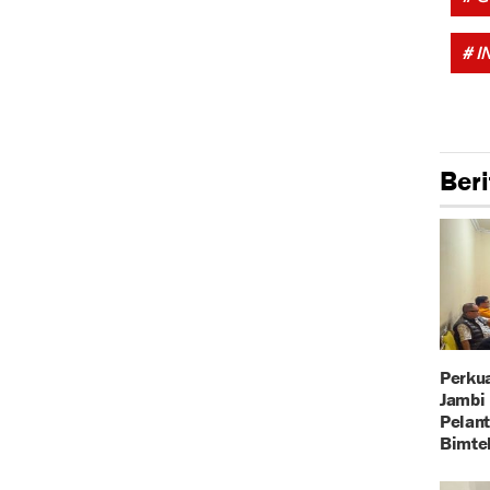
# I
Beri
Perkua
Jambi 
Pelant
Bimte