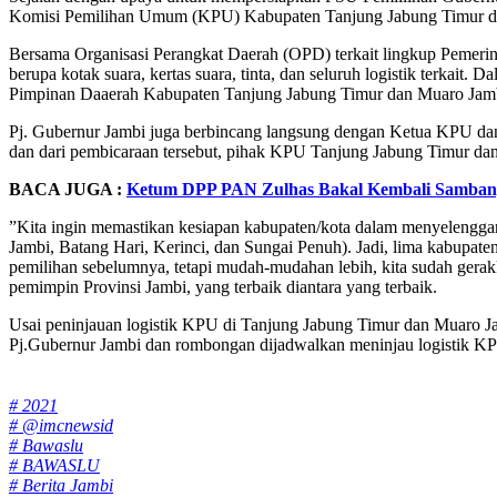
Komisi Pemilihan Umum (KPU) Kabupaten Tanjung Jabung Timur da
Bersama Organisasi Perangkat Daerah (OPD) terkait lingkup Pemeri
berupa kotak suara, kertas suara, tinta, dan seluruh logistik terkai
Pimpinan Daaerah Kabupaten Tanjung Jabung Timur dan Muaro Jam
Pj. Gubernur Jambi juga berbincang langsung dengan Ketua KPU dan 
dan dari pembicaraan tersebut, pihak KPU Tanjung Jabung Timur da
BACA JUGA :
Ketum DPP PAN Zulhas Bakal Kembali Samban
”Kita ingin memastikan kesiapan kabupaten/kota dalam menyelengga
Jambi, Batang Hari, Kerinci, dan Sungai Penuh). Jadi, lima kabupaten
pemilihan sebelumnya, tetapi mudah-mudahan lebih, kita sudah gera
pemimpin Provinsi Jambi, yang terbaik diantara yang terbaik.
Usai peninjauan logistik KPU di Tanjung Jabung Timur dan Muaro J
Pj.Gubernur Jambi dan rombongan dijadwalkan meninjau logistik K
Tags:
# 2021
# @imcnewsid
# Bawaslu
# BAWASLU
# Berita Jambi