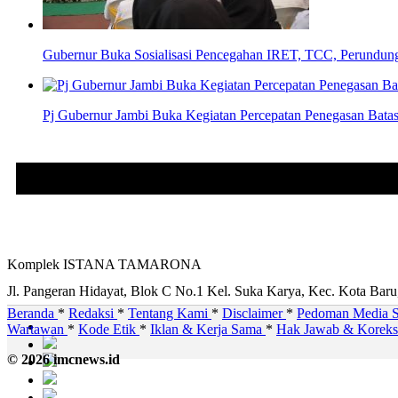
Gubernur Buka Sosialisasi Pencegahan IRET, TCC, Perundun
Pj Gubernur Jambi Buka Kegiatan Percepatan Penegasan Batas
Komplek ISTANA TAMARONA
Jl. Pangeran Hidayat, Blok C No.1 Kel. Suka Karya, Kec. Kota Bar
Beranda
*
Redaksi
*
Tentang Kami
*
Disclaimer
*
Pedoman Media S
Wartawan
*
Kode Etik
*
Iklan & Kerja Sama
*
Hak Jawab & Korek
© 2026 imcnews.id