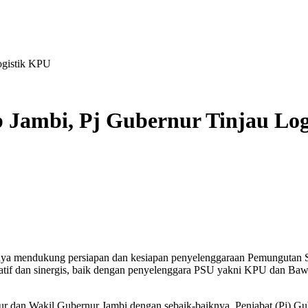
ogistik KPU
 Jambi, Pj Gubernur Tinjau Lo
paya mendukung persiapan dan kesiapan penyelenggaraan Pemungutan 
inatif dan sinergis, baik dengan penyelenggara PSU yakni KPU dan 
 dan Wakil Gubernur Jambi dengan sebaik-baiknya, Penjabat (Pj) Gu