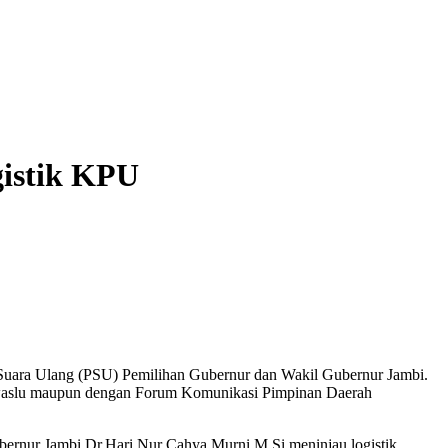
gistik KPU
Suara Ulang (PSU) Pemilihan Gubernur dan Wakil Gubernur Jambi.
Bawaslu maupun dengan Forum Komunikasi Pimpinan Daerah
bernur Jambi Dr.Hari Nur Cahya Murni,M.Si meninjau logistik