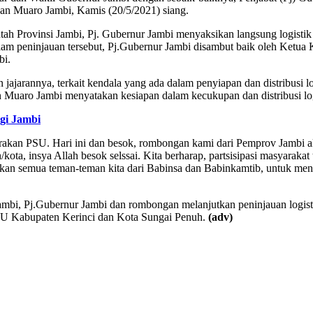
n Muaro Jambi, Kamis (20/5/2021) siang.
ntah Provinsi Jambi, Pj. Gubernur Jambi menyaksikan langsung logis
t. Dalam peninjauan tersebut, Pj.Gubernur Jambi disambut baik oleh Ket
bi.
jajarannya, terkait kendala yang ada dalam penyiapan dan distribusi 
n Muaro Jambi menyatakan kesiapan dalam kecukupan dan distribusi l
gi Jambi
rakan PSU. Hari ini dan besok, rombongan kami dari Pemprov Jambi 
/kota, insya Allah besok selssai. Kita berharap, partsisipasi masyaraka
kkan semua teman-teman kita dari Babinsa dan Babinkamtib, untuk me
ambi, Pj.Gubernur Jambi dan rombongan melanjutkan peninjauan logi
PU Kabupaten Kerinci dan Kota Sungai Penuh.
(adv)