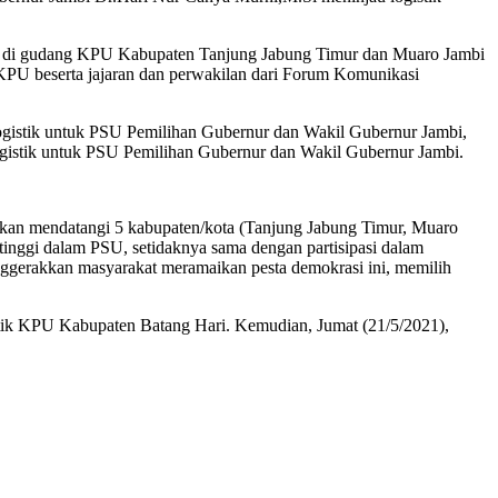
tik di gudang KPU Kabupaten Tanjung Jabung Timur dan Muaro Jambi
ua KPU beserta jajaran dan perwakilan dari Forum Komunikasi
logistik untuk PSU Pemilihan Gubernur dan Wakil Gubernur Jambi,
ogistik untuk PSU Pemilihan Gubernur dan Wakil Gubernur Jambi.
akan mendatangi 5 kabupaten/kota (Tanjung Jabung Timur, Muaro
t tinggi dalam PSU, setidaknya sama dengan partisipasi dalam
nggerakkan masyarakat meramaikan pesta demokrasi ini, memilih
stik KPU Kabupaten Batang Hari. Kemudian, Jumat (21/5/2021),