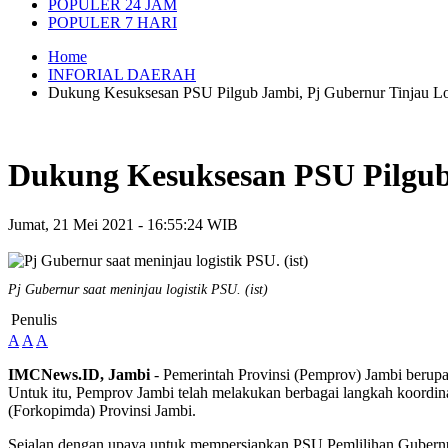
POPULER 24 JAM
POPULER 7 HARI
Home
INFORIAL DAERAH
Dukung Kesuksesan PSU Pilgub Jambi, Pj Gubernur Tinjau L
Dukung Kesuksesan PSU Pilgub
Jumat, 21 Mei 2021 - 16:55:24 WIB
Pj Gubernur saat meninjau logistik PSU. (ist)
Penulis
A
A
A
IMCNews.ID, Jambi
- Pemerintah Provinsi (Pemprov) Jambi beru
Untuk itu, Pemprov Jambi telah melakukan berbagai langkah koord
(Forkopimda) Provinsi Jambi.
Sejalan dengan upaya untuk mempersiapkan PSU Pemlilihan Gubernur