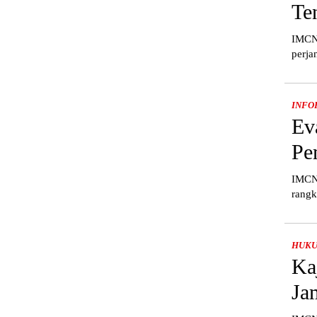
Te
IMCNe
perja
INFO
Ev
Pe
IMCNe
rangk
HUK
Ka
Ja