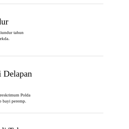
dur
diundur tahun
Sekda.
i Delapan
treskrimum Polda
p bayi peremp.