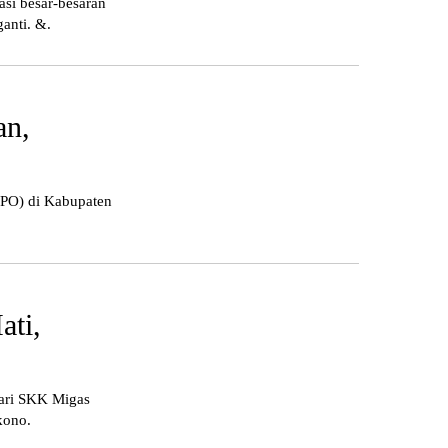
si besar-besaran
anti. &.
an,
PO) di Kabupaten
ati,
dari SKK Migas
kono.