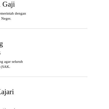
 Gaji
emerintah dengan
m Neger.
g
s
g agar seluruh
h (SAK.
ajari