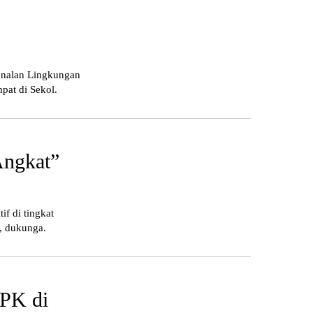
enalan Lingkungan
pat di Sekol.
Angkat”
f di tingkat
l, dukunga.
PPK di