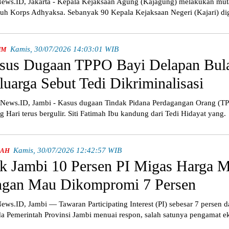
ws.ID, Jakarta - Kepala Kejaksaan Agung (Kajagung) melakukan muta
buh Korps Adhyaksa. Sebanyak 90 Kepala Kejaksaan Negeri (Kajari) dig
Kamis, 30/07/2026 14:03:01 WIB
UM
sus Dugaan TPPO Bayi Delapan Bul
luarga Sebut Tedi Dikriminalisasi
ws.ID, Jambi - Kasus dugaan Tindak Pidana Perdagangan Orang (TP
g Hari terus bergulir. Siti Fatimah Ibu kandung dari Tedi Hidayat yang.
Kamis, 30/07/2026 12:42:57 WIB
RAH
k Jambi 10 Persen PI Migas Harga M
ngan Mau Dikompromi 7 Persen
ws.ID, Jambi — Tawaran Participating Interest (PI) sebesar 7 persen 
a Pemerintah Provinsi Jambi menuai respon, salah satunya pengamat e