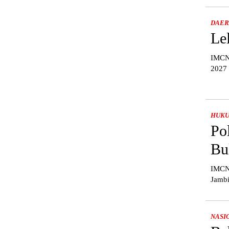
DAE
Le
IMCNe
2027 
HUK
Po
Bu
IMCNe
Jambi
NASI