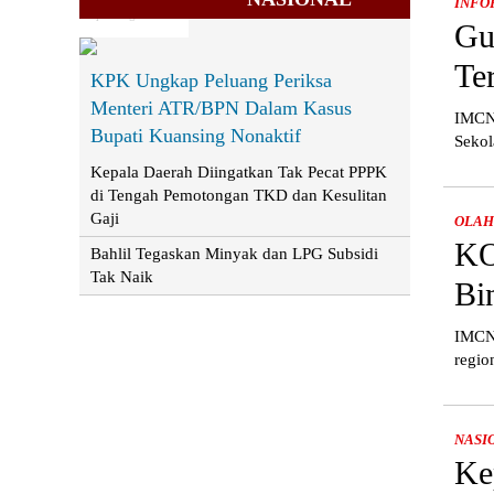
INFO
Requesting Content...
Gu
Te
KPK Ungkap Peluang Periksa
Menteri ATR/BPN Dalam Kasus
IMCNe
Bupati Kuansing Nonaktif
Sekol
Kepala Daerah Diingatkan Tak Pecat PPPK
di Tengah Pemotongan TKD dan Kesulitan
Gaji
OLAH
KO
Bahlil Tegaskan Minyak dan LPG Subsidi
Tak Naik
Bin
IMCNe
regio
NASI
Ke