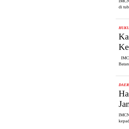
IMCNe
di tu
HUK
Ka
Ke
IMCNe
Batan
DAE
Ha
Ja
IMCNe
kepad