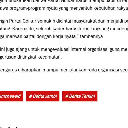
uga menekankan bahwa Partai Golkar harus mampu hadir di t
wa program-program nyata yang menyentuh kebutuhan rakya
ingin Partai Golkar semakin dicintai masyarakat dan menjadi 
ang. Karena itu, seluruh kader harus turun langsung mendeng
ga marwah partai dengan kerja nyata,” tambahnya.
ini juga ajang untuk mengevaluasi internal organisasi guna m
gurusan di tingkat kecamatan.
engurus diharapkan mampu menjalankan roda organisasi secara
Tags:
imcnewsid
# Berita Jambi
# Berita Terkini