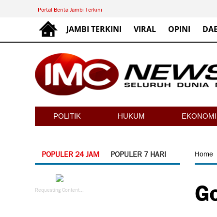
Portal Berita Jambi Terkini
JAMBI TERKINI
VIRAL
OPINI
DA
POLITIK
HUKUM
EKONOMI
POPULER 24 JAM
POPULER 7 HARI
Home
Go
Requesting Content...