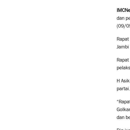
IMCNe
dan p
(09/0
Rapat 
Jambi 
Rapat 
pelak
H Asi
partai.
“Rapa
Golkar
dan b