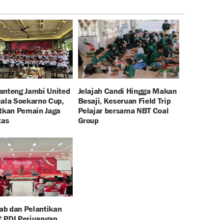
anteng Jambi United
Jelajah Candi Hingga Makan
iala Soekarno Cup,
Besaji, Keseruan Field Trip
atkan Pemain Jaga
Pelajar bersama NBT Coal
tas
Group
b dan Pelantikan
 PDI Perjuangan