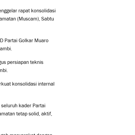
nggelar rapat konsolidasi
camatan (Muscam), Sabtu
PD Partai Golkar Muaro
Jambi.
us persiapan teknis
mbi.
at konsolidasi internal
seluruh kader Partai
atan tetap solid, aktif,