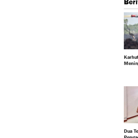
Beri
Karhut
Menin
Dua T
Penga