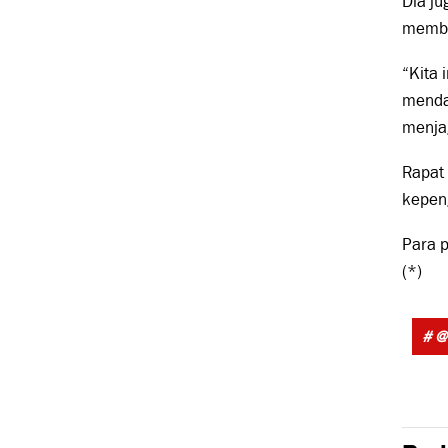
Dia j
memba
“Kita 
mendat
menja
Rapat 
kepen
Para p
(*)
# @