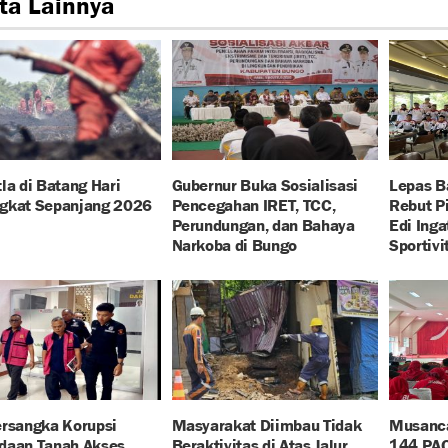
ta Lainnya
la di Batang Hari
Gubernur Buka Sosialisasi
Lepas B
gkat Sepanjang 2026
Pencegahan IRET, TCC,
Rebut P
Perundungan, dan Bahaya
Edi Ing
Narkoba di Bungo
Sportivi
ersangka Korupsi
Masyarakat Diimbau Tidak
Musanca
daan Tanah Akses
Beraktivitas di Atas Jalur
144 PAC