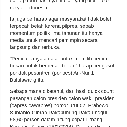
dan apapun hasilnya, itu lah yang dipilih oleh
rakyat Indonesia.
Ia juga berharap agar masyarakat tidak boleh
terpecah belah karena pilpres, sebab
momentum politik lima tahunan itu hanya
media untuk mencari pemimpin secara
langsung dan terbuka.
"Pemilu hanyalah alat untuk memilih pemimpin
bukan untuk berpecah belah," harap pengasuh
pondok pesantren (ponpes) An-Nur 1
Bululawang itu.
Sebagaimana diketahui, dari hasil quick count
pasangan calon presiden-calon wakil presiden
(capres-cawapres) nomor urut 02, Prabowo
Subianto-Gibran Rakabuming Raka unggul
58,60 persen dalam hitung cepat Litbang
Kompas, Kamis (15/2/2024). Data itu didapat