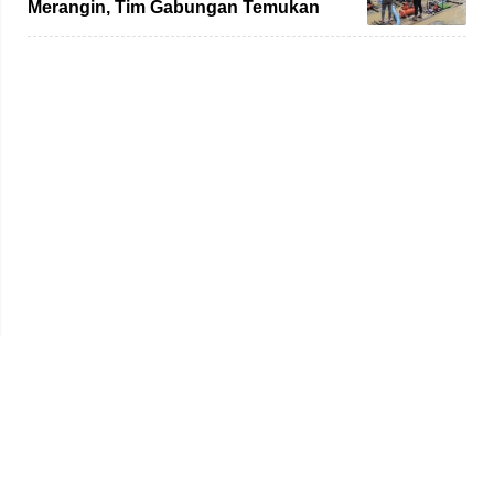
Merangin, Tim Gabungan Temukan
Empat Rakit yang Ditinggalkan
Beranda
Redaksi
Tentang Kami
Disclaimer
Pedoman Media Siber
SOP Perlindungan Wartawan
Kode Etik
Iklan & Kerja Sama
Hak Jawab & Koreksi