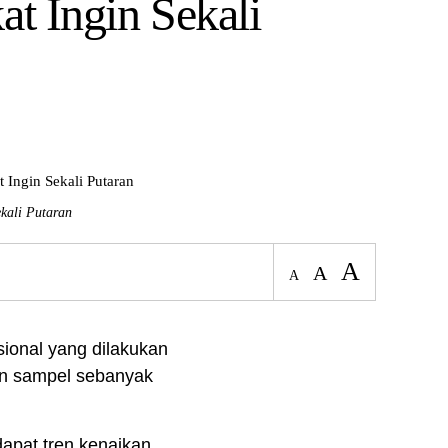
t Ingin Sekali
kali Putaran
A
A
A
sional yang dilakukan
gan sampel sebanyak
dapat tren kenaikan