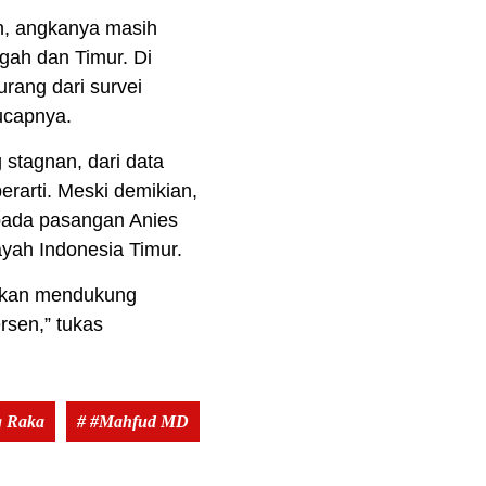
n, angkanya masih
ngah dan Timur. Di
rang dari survei
ucapnya.
stagnan, dari data
rarti. Meski demikian,
epada pasangan Anies
ayah Indonesia Timur.
takan mendukung
rsen,” tukas
Tags:
g Raka
# #Mahfud MD