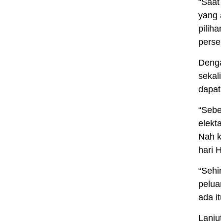
“Saat
yang 
pilih
perse
Denga
sekal
dapat
“Sebe
elekt
Nah k
hari 
“Sehi
pelua
ada i
Lanju