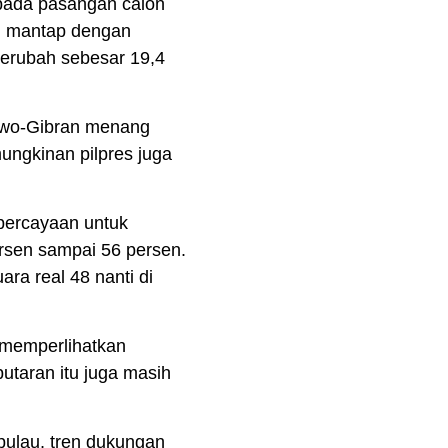
epada pasangan calon
ah mantap dengan
berubah sebesar 19,4
bowo-Gibran menang
ungkinan pilpres juga
percayaan untuk
ersen sampai 56 persen.
ara real 48 nanti di
 memperlihatkan
putaran itu juga masih
pulau, tren dukungan