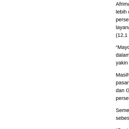
Afrim
lebih
perse
layan
(12,1
“Mayo
dalam
yakin
Masih
pasan
dan G
perse
Semen
sebes