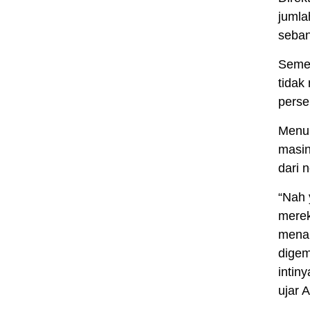
jumla
seban
Semen
tidak
perse
Menur
masin
dari 
“Nah 
merek
menan
digem
intin
ujar 