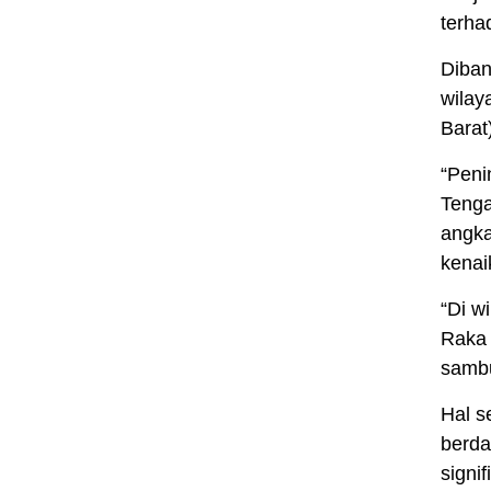
terha
Diban
wilay
Barat
“Peni
Tenga
angka
kenai
“Di w
Raka 
samb
Hal s
berda
signi