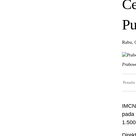
Ce
Pu
Rabu, 
Prabowo
Penulis
IMCNe
pada 
1.500
Direk