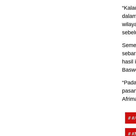
“Kala
dalam
wilay
sebel
Semen
sebar
hasil
Baswe
“Pada
pasan
Afrim
# #
# #