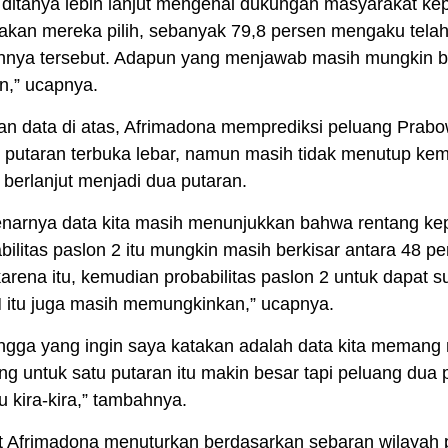
 ditanya lebih lanjut mengenai dukungan masyarakat k
akan mereka pilih, sebanyak 79,8 persen mengaku tel
annya tersebut. Adapun yang menjawab masih mungkin 
n,” ucapnya.
n data di atas, Afrimadona memprediksi peluang Pra
i putaran terbuka lebar, namun masih tidak menutup kem
 berlanjut menjadi dua putaran.
narnya data kita masih menunjukkan bahwa rentang ke
abilitas paslon 2 itu mungkin masih berkisar antara 48 p
arena itu, kemudian probabilitas paslon 2 untuk dapat su
H itu juga masih memungkinkan,” ucapnya.
ngga yang ingin saya katakan adalah data kita memang
ng untuk satu putaran itu makin besar tapi peluang dua 
tu kira-kira,” tambahnya.
t Afrimadona menuturkan berdasarkan sebaran wilayah 