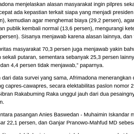
adona menjelaskan alasan masyarakat ingin pilpres sekal
 cepat ada kepastian terkait siapa yang menjadi presiden
n), kemudian agar menghemat biaya (29,2 persen), aga
an publik kembali normal (13,6 persen), mengurangi ke
 persen). Sisanya menjawab karena alasan lainnya, dan
ritas masyarakat 70,3 persen juga menjawab yakin bahw
 sekali putaran, sementara sebanyak 25,3 persen lainn
 dan 4,4 persen tidak menjawab,” paparnya.
 dari data survei yang sama, Afrimadona menerangkan da
g capres-cawapres, secara elektabilitas paslon nomor 
ibran Rakabuming Raka unggul jauh dari dua pesaingn
n.
tara pasangan Anies Baswedan - Muhaimin Iskandar 
ar 22,1 persen, dan Ganjar Pranowo-Mahfud MD sebesa