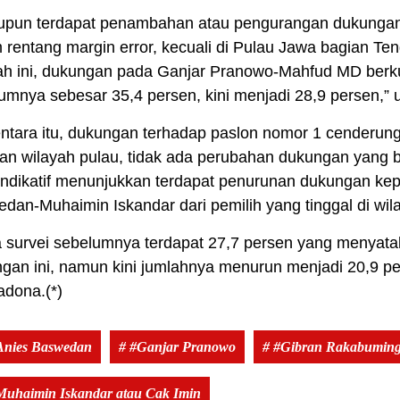
upun terdapat penambahan atau pengurangan dukunga
 rentang margin error, kecuali di Pulau Jawa bagian Te
ah ini, dukungan pada Ganjar Pranowo-Mahfud MD berku
umnya sebesar 35,4 persen, kini menjadi 28,9 persen,” 
tara itu, dukungan terhadap paslon nomor 1 cenderung 
an wilayah pulau, tidak ada perubahan dukungan yang be
 indikatif menunjukkan terdapat penurunan dukungan k
dan-Muhaimin Iskandar dari pemilih yang tinggal di wil
 survei sebelumnya terdapat 27,7 persen yang menya
gan ini, namun kini jumlahnya menurun menjadi 20,9 pe
adona.(*)
Anies Baswedan
# #Ganjar Pranowo
# #Gibran Rakabumin
Muhaimin Iskandar atau Cak Imin