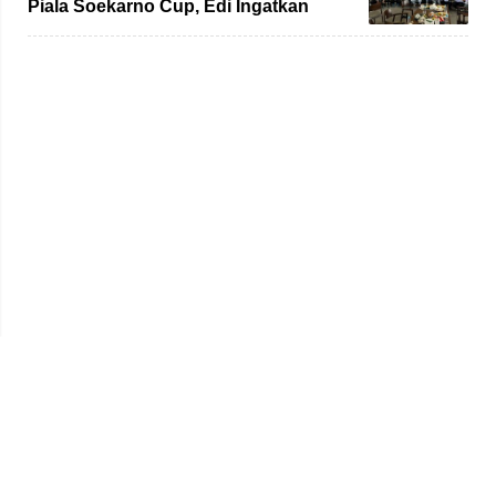
Piala Soekarno Cup, Edi Ingatkan
Pemain Jaga Sportivitas
Beranda
Redaksi
Tentang Kami
Disclaimer
Pedoman Media Siber
SOP Perlindungan Wartawan
Kode Etik
Iklan & Kerja Sama
Hak Jawab & Koreksi