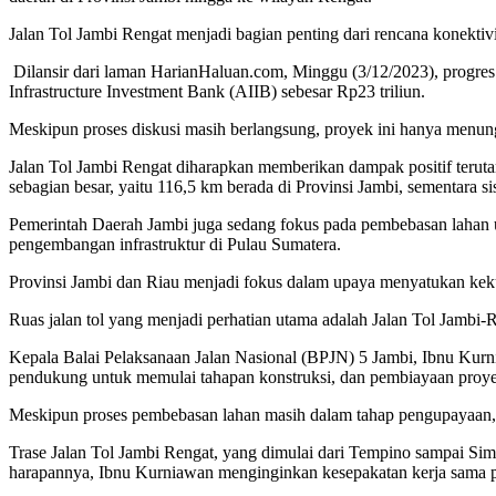
Jalan Tol Jambi Rengat menjadi bagian penting dari rencana konektiv
Dilansir dari laman HarianHaluan.com, Minggu (3/12/2023), progres 
Infrastructure Investment Bank (AIIB) sebesar Rp23 triliun.
Meskipun proses diskusi masih berlangsung, proyek ini hanya menu
Jalan Tol Jambi Rengat diharapkan memberikan dampak positif terut
sebagian besar, yaitu 116,5 km berada di Provinsi Jambi, sementara 
Pemerintah Daerah Jambi juga sedang fokus pada pembebasan lahan u
pengembangan infrastruktur di Pulau Sumatera.
Provinsi Jambi dan Riau menjadi fokus dalam upaya menyatukan kekuat
Ruas jalan tol yang menjadi perhatian utama adalah Jalan Tol Jambi-
Kepala Balai Pelaksanaan Jalan Nasional (BPJN) 5 Jambi, Ibnu Kur
pendukung untuk memulai tahapan konstruksi, dan pembiayaan proyek i
Meskipun proses pembebasan lahan masih dalam tahap pengupayaan, op
Trase Jalan Tol Jambi Rengat, yang dimulai dari Tempino sampai Si
harapannya, Ibnu Kurniawan menginginkan kesepakatan kerja sama pr