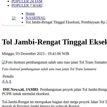
POPULER 24 JAM
POPULER 7 HARI
Home
NASIONAL
Tol Jambi-Rengat Tinggal Eksekusi, Pembiayaan Rp 2
Requesting Content...
Tol Jambi-Rengat Tinggal Eksek
Minggu, 03 Desember 2023 - 19:41:06 WIB
Foto ilustrasi pembangunan salah satu ruas jalan Tol Trans Sumatera
Penulis
A
A
A
IMCNews.id, JAMBI
- Pembangunan proyek jalan Tol Jambi-Rengat
PUPR untuk memulai eksekusi.
Tol-Jambi-Rengat ini merupakan bagian dari mega proyek Jalan Tol T
daerah di Provinsi Jambi hingga ke wilayah Rengat.