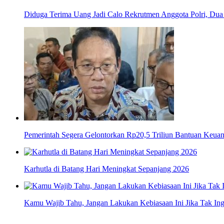
Diduga Terima Uang Jadi Calo Rekrutmen Anggota Polri, Dua 
Pemerintah Segera Gelontorkan Rp20,5 Triliun Bantuan Keua
Karhutla di Batang Hari Meningkat Sepanjang 2026
Kamu Wajib Tahu, Jangan Lakukan Kebiasaan Ini Jika Tak Ing