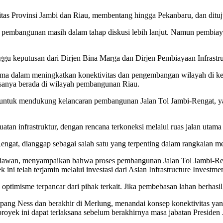
itas Provinsi Jambi dan Riau, membentang hingga Pekanbaru, dan dituj
pembangunan masih dalam tahap diskusi lebih lanjut. Namun pembiayaan
nggu keputusan dari Dirjen Bina Marga dan Dirjen Pembiayaan Infrast
ama dalam meningkatkan konektivitas dan pengembangan wilayah di ked
sisanya berada di wilayah pembangunan Riau.
ntuk mendukung kelancaran pembangunan Jalan Tol Jambi-Rengat, yang 
an infrastruktur, dengan rencana terkoneksi melalui ruas jalan utama 
Rengat, dianggap sebagai salah satu yang terpenting dalam rangkaian m
niawan, menyampaikan bahwa proses pembangunan Jalan Tol Jambi-Reng
ni telah terjamin melalui investasi dari Asian Infrastructure Investme
timisme terpancar dari pihak terkait. Jika pembebasan lahan berhasil,
mpang Ness dan berakhir di Merlung, menandai konsep konektivitas y
oyek ini dapat terlaksana sebelum berakhirnya masa jabatan Presiden