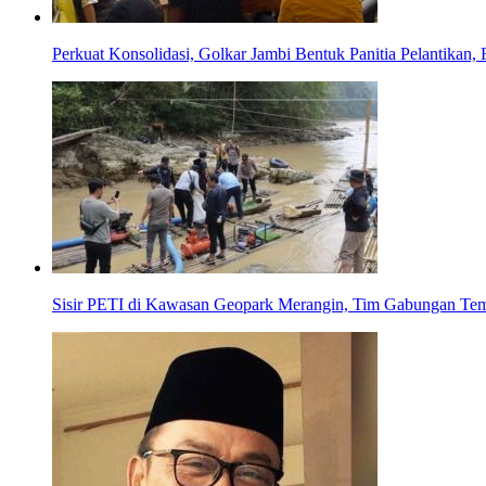
Perkuat Konsolidasi, Golkar Jambi Bentuk Panitia Pelantikan,
Sisir PETI di Kawasan Geopark Merangin, Tim Gabungan Tem