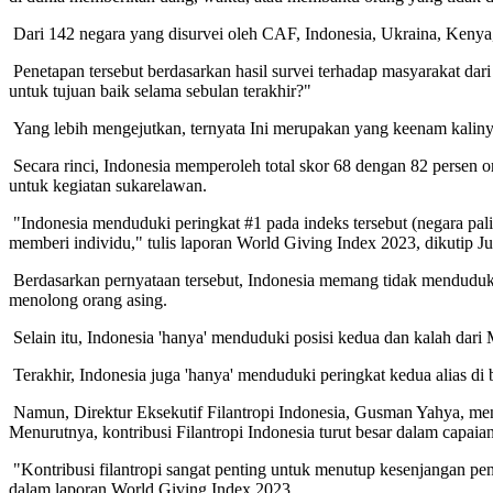
Dari 142 negara yang disurvei oleh CAF, Indonesia, Ukraina, Kenya,
Penetapan tersebut berdasarkan hasil survei terhadap masyarakat da
untuk tujuan baik selama sebulan terakhir?"
Yang lebih mengejutkan, ternyata Ini merupakan yang keenam kaliny
Secara rinci, Indonesia memperoleh total skor 68 dengan 82 persen
untuk kegiatan sukarelawan.
"Indonesia menduduki peringkat #1 pada indeks tersebut (negara palin
memberi individu," tulis laporan World Giving Index 2023, dikutip J
Berdasarkan pernyataan tersebut, Indonesia memang tidak menduduki 
menolong orang asing.
Selain itu, Indonesia 'hanya' menduduki posisi kedua dan kalah da
Terakhir, Indonesia juga 'hanya' menduduki peringkat kedua alias 
Namun, Direktur Eksekutif Filantropi Indonesia, Gusman Yahya, me
Menurutnya, kontribusi Filantropi Indonesia turut besar dalam capaian
"Kontribusi filantropi sangat penting untuk menutup kesenjangan 
dalam laporan World Giving Index 2023.