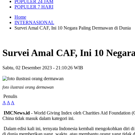
POPULER 24 JAM
POPULER 7 HARI
Home
INTERNASIONAL
Survei Amal CAF, Ini 10 Negara Paling Dermawan di Dunia
Survei Amal CAF, Ini 10 Negar
Sabtu, 02 Desember 2023 - 21:10:26 WIB
foto ilustrasi orang dermawan
Penulis
A
A
A
IMCNews.id
- World Giving Index oleh Charities Aid Foundation (C
China tidak masuk dalam kategori ini.
Dalam edisi kali ini, ternyata Indonesia kembali mengokohkan diri di
di dunia memberikan uang, waktu, atau membantu orang yang tidak d