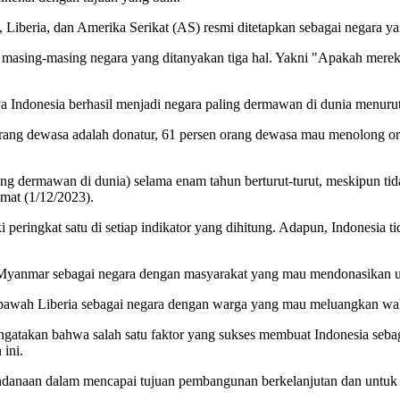
 Liberia, dan Amerika Serikat (AS) resmi ditetapkan sebagai negara ya
ri masing-masing negara yang ditanyakan tiga hal. Yakni "Apakah mer
a Indonesia berhasil menjadi negara paling dermawan di dunia menur
 orang dewasa adalah donatur, 61 persen orang dewasa mau menolong 
g dermawan di dunia) selama enam tahun berturut-turut, meskipun tidak
umat (1/12/2023).
peringkat satu di setiap indikator yang dihitung. Adapun, Indonesia 
ri Myanmar sebagai negara dengan masyarakat yang mau mendonasikan 
di bawah Liberia sebagai negara dengan warga yang mau meluangkan wa
ngatakan bahwa salah satu faktor yang sukses membuat Indonesia seb
 ini.
pendanaan dalam mencapai tujuan pembangunan berkelanjutan dan untuk