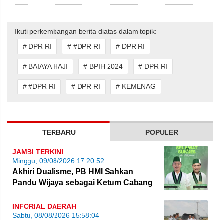
Ikuti perkembangan berita diatas dalam topik:
# DPR RI
# #DPR RI
# DPR RI
# BAIAYA HAJI
# BPIH 2024
# DPR RI
# #DPR RI
# DPR RI
# KEMENAG
TERBARU
POPULER
JAMBI TERKINI
Minggu, 09/08/2026 17:20:52
Akhiri Dualisme, PB HMI Sahkan
Pandu Wijaya sebagai Ketum Cabang
Jambi
INFORIAL DAERAH
Sabtu, 08/08/2026 15:58:04