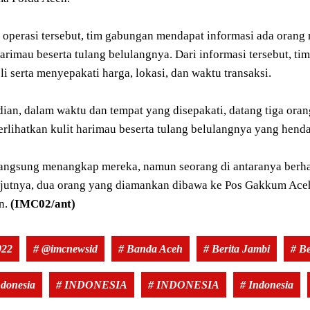
operasi tersebut, tim gabungan mendapat informasi ada oran
harimau beserta tulang belulangnya. Dari informasi tersebut, t
i serta menyepakati harga, lokasi, dan waktu transaksi.
ian, dalam waktu dan tempat yang disepakati, datang tiga or
lihatkan kulit harimau beserta tulang belulangnya yang hendak
angsung menangkap mereka, namun seorang di antaranya berhas
njutnya, dua orang yang diamankan dibawa ke Pos Gakkum Aceh
n.
(IMC02/ant)
022
# @imcnewsid
# Banda Aceh
# Berita Jambi
# Be
ndonesia
# INDONESIA
# INDONESIA
# Indonesia