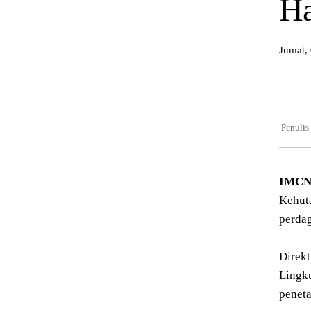
Ha
Jumat,
Penulis
IMCNe
Kehuta
perdag
Direk
Lingk
peneta