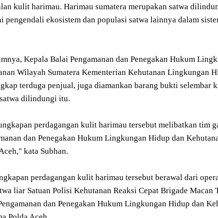
lan kulit harimau. Harimau sumatera merupakan satwa dilindun
i pengendali ekosistem dan populasi satwa lainnya dalam siste
umnya, Kepala Balai Pengamanan dan Penegakan Hukum Lingk
anan Wilayah Sumatera Kementerian Kehutanan Lingkungan Hid
kap terduga penjual, juga diamankan barang bukti selembar ku
satwa dilindungi itu.
ngkapan perdagangan kulit harimau tersebut melibatkan tim 
manan dan Penegakan Hukum Lingkungan Hidup dan Kehutana
Aceh," kata Subhan.
gkapan perdagangan kulit harimau tersebut berawal dari oper
twa liar Satuan Polisi Kehutanan Reaksi Cepat Brigade Macan T
 Pengamanan dan Penegakan Hukum Lingkungan Hidup dan Keh
ma Polda Aceh.