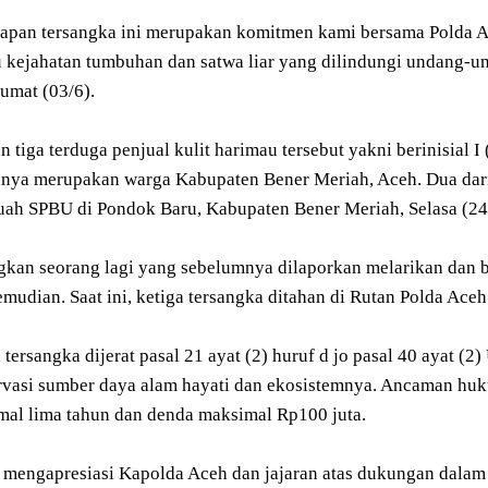
tapan tersangka ini merupakan komitmen kami bersama Polda 
 kejahatan tumbuhan dan satwa liar yang dilindungi undang-u
Jumat (03/6).
 tiga terduga penjual kulit harimau tersebut yakni berinisial I (
nya merupakan warga Kabupaten Bener Meriah, Aceh. Dua dari
uah SPBU di Pondok Baru, Kabupaten Bener Meriah, Selasa (24
kan seorang lagi yang sebelumnya dilaporkan melarikan dan b
emudian. Saat ini, ketiga tersangka ditahan di Rutan Polda Ace
 tersangka dijerat pasal 21 ayat (2) huruf d jo pasal 40 ayat (
rvasi sumber daya alam hayati dan ekosistemnya. Ancaman hu
al lima tahun dan denda maksimal Rp100 juta.
 mengapresiasi Kapolda Aceh dan jajaran atas dukungan dalam