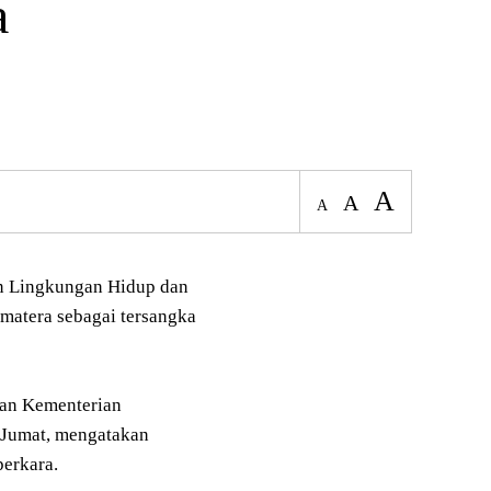
a
A
A
A
n Lingkungan Hidup dan
matera sebagai tersangka
an Kementerian
 Jumat, mengatakan
perkara.