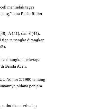
Aceh menindak tegas
ndang," kata Rasio Ridho
48), A (41), dan S (44).
 tiga tersangka ditangkap
/5).
isa ditangkap beberapa
h di Banda Aceh.
2) UU Nomor 5/1990 tentang
kumannya pidana penjara
 penindakan terhadap