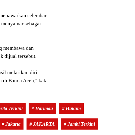
g menawarkan selembar
im menyamar sebagai
ang membawa dan
 dijual tersebut.
il melarikan diri.
 di Banda Aceh," kata
Tags:
rita Terkini
# Harimau
# Hukum
# Jakarta
# JAKARTA
# Jambi Terkini