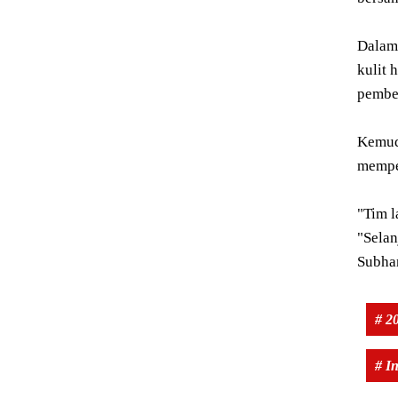
Dalam 
kulit 
pembel
Kemud
memper
"Tim l
"Sela
Subha
# 2
# I