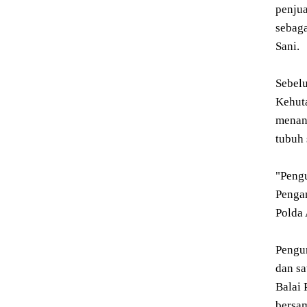
penjua
sebaga
Sani.
Sebel
Kehut
menang
tubuh 
"Pengu
Penga
Polda 
Pengun
dan sa
Balai
bersa