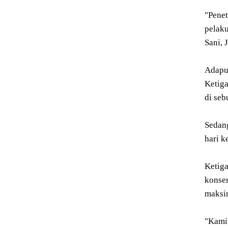
"Pene
pelaku
Sani, 
Adapun
Ketiga
di seb
Sedang
hari k
Ketiga
konse
maksim
"Kami