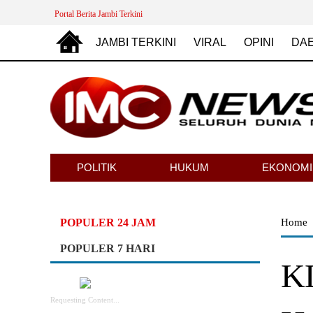
Portal Berita Jambi Terkini
JAMBI TERKINI
VIRAL
OPINI
DA
POLITIK
HUKUM
EKONOMI
POPULER 24 JAM
Home
POPULER 7 HARI
KL
Requesting Content...