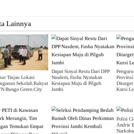
ta Lainnya
Dapat Sinyal Restu Dari DPP
Pengur
ur Tinjau Lokasi
Nasdem, Fasha Nyatakan
Provinsi
ngunan Sekolah Rakyat
Kesiapan Maju di Pilgub
Ditarge
TN Bungo Green City
Jambi
Kursi Le
Polisi C
Andrie 
Narkoba