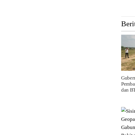
Beri
Gubern
Pemba
dan B