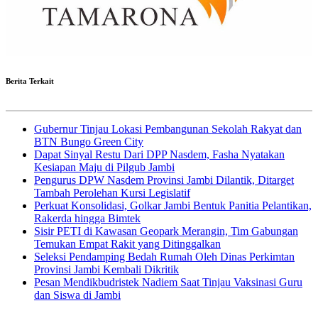
Berita Terkait
Gubernur Tinjau Lokasi Pembangunan Sekolah Rakyat dan
BTN Bungo Green City
Dapat Sinyal Restu Dari DPP Nasdem, Fasha Nyatakan
Kesiapan Maju di Pilgub Jambi
Pengurus DPW Nasdem Provinsi Jambi Dilantik, Ditarget
Tambah Perolehan Kursi Legislatif
Perkuat Konsolidasi, Golkar Jambi Bentuk Panitia Pelantikan,
Rakerda hingga Bimtek
Sisir PETI di Kawasan Geopark Merangin, Tim Gabungan
Temukan Empat Rakit yang Ditinggalkan
Seleksi Pendamping Bedah Rumah Oleh Dinas Perkimtan
Provinsi Jambi Kembali Dikritik
Pesan Mendikbudristek Nadiem Saat Tinjau Vaksinasi Guru
dan Siswa di Jambi