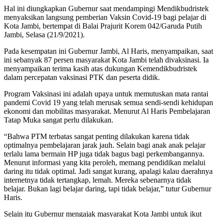
Hal ini diungkapkan Gubernur saat mendampingi Mendikbudristek
menyaksikan langsung pemberian Vaksin Covid-19 bagi pelajar di
Kota Jambi, bertempat di Balai Prajurit Korem 042/Garuda Putih
Jambi, Selasa (21/9/2021).
Pada kesempatan ini Gubernur Jambi, Al Haris, menyampaikan, saat
ini sebanyak 87 persen masyarakat Kota Jambi telah divaksinasi. Ia
menyampaikan terima kasih atas dukungan Kemendikbudristek
dalam percepatan vaksinasi PTK dan peserta didik.
Program Vaksinasi ini adalah upaya untuk memutuskan mata rantai
pandemi Covid 19 yang telah merusak semua sendi-sendi kehidupan
ekonomi dan mobilitas masyarakat. Menurut Al Haris Pembelajaran
Tatap Muka sangat perlu dilakukan.
“Bahwa PTM terbatas sangat penting dilakukan karena tidak
optimalnya pembelajaran jarak jauh. Selain bagi anak anak pelajar
terlalu lama bermain HP juga tidak bagus bagi perkembangannya.
Menurut informasi yang kita peroleh, memang pendidikan melalui
daring itu tidak optimal. Jadi sangat kurang, apalagi kalau daerahnya
internetnya tidak tertangkap, lemah. Mereka sebenarnya tidak
belajar. Bukan lagi belajar daring, tapi tidak belajar,” tutur Gubernur
Haris.
Selain itu Gubernur mengajak masyarakat Kota Jambi untuk ikut