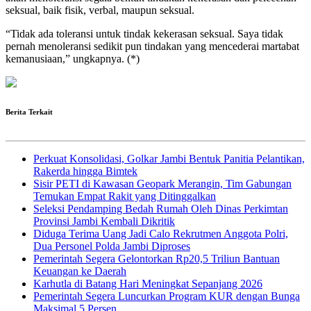
seksual, baik fisik, verbal, maupun seksual.
“Tidak ada toleransi untuk tindak kekerasan seksual. Saya tidak
pernah menoleransi sedikit pun tindakan yang mencederai martabat
kemanusiaan,” ungkapnya. (*)
Berita Terkait
Perkuat Konsolidasi, Golkar Jambi Bentuk Panitia Pelantikan,
Rakerda hingga Bimtek
Sisir PETI di Kawasan Geopark Merangin, Tim Gabungan
Temukan Empat Rakit yang Ditinggalkan
Seleksi Pendamping Bedah Rumah Oleh Dinas Perkimtan
Provinsi Jambi Kembali Dikritik
Diduga Terima Uang Jadi Calo Rekrutmen Anggota Polri,
Dua Personel Polda Jambi Diproses
Pemerintah Segera Gelontorkan Rp20,5 Triliun Bantuan
Keuangan ke Daerah
Karhutla di Batang Hari Meningkat Sepanjang 2026
Pemerintah Segera Luncurkan Program KUR dengan Bunga
Maksimal 5 Persen