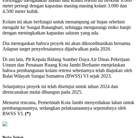
Partonggo mengatakan luasan satu kolam retensi itu berkisar 8.000
meter persegi dengan kapasitas masing-masing kolam 3.000 dan
4.500 meter kubik.
Kolam ini akan berfungsi untuk menampung air hujan sebelum
mengalir ke Sungai Batanghari, sehingga mengurangi risiko banjir
dengan meningkatkan kapasitas saluran yang ada.
Dia menegaskan bahwa proyek ini akan dikoordinasikan bersama.
Adapun target penyelesaiannya dijadwalkan pada 2026.
Di sisi lain, Plt Kepala Bidang Sumber Daya Air Dinas Pekerjaan
Umum dan Penataan Ruang Kota Jambi Berlianto menjelaskan
bahwa pembangunan kolam retensi sebenarnya telah diajukan oleh
Balai Wilayah Sungai Sumatera (BWSS) VI sejak 2023.
Selanjutnya proyek ini telah disetujui untuk tahun 2024 dan
direncanakan mulai dibangun pada 2025.
Menurut rencana, Pemerintah Kota Jambi menyediakan lahan untuk
pembangunannya, sedangkan pelaksanaannya sepenuhnya oleh
BWSS VI.
(*)
Berita Terkait