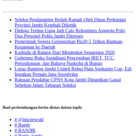
Seleksi Pendamping Bedah Rumah Oleh Dinas Perkimtan
Provinsi Jambi Kembali Dikritik
Diduga Terima Uang Jadi Calo Rekrutmen Anggota Polri,
Dua Personel Polda Jambi Diproses
Pemerintah Segera Gelontorkan Rp20,5 Triliun Bantuan
Keuangan ke Daerah
Karhutla di Batang Hari Meningkat Sepanjang 2026
Gubernur Buka Sosialisasi Pencegahan IRET, TCC,
Perundungan, dan Bahaya Narkoba di Bungo
Lepas Banteng Jambi United Rebut Piala Soekarno Cup, Edi
Ingatkan Pemain Jaga Sportivitas
Ratusan Pendaftar CPNS Kota Jambi Dipastikan Gagal
Sebelum Jalani Tahapan Seleksi
Ikuti perkembangan berita diatas dalam topik:
# @imcnewsid
# Banjir
# BANJIR
# Berita Jambi