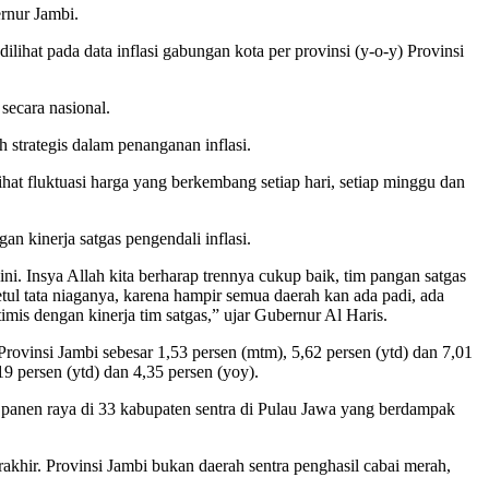
rnur Jambi.
ilihat pada data inflasi gabungan kota per provinsi (y-o-y) Provinsi
secara nasional.
 strategis dalam penanganan inflasi.
ihat fluktuasi harga yang berkembang setiap hari, setiap minggu dan
an kinerja satgas pengendali inflasi.
ni. Insya Allah kita berharap trennya cukup baik, tim pangan satgas
etul tata niaganya, karena hampir semua daerah kan ada padi, ada
timis dengan kinerja tim satgas,” ujar Gubernur Al Haris.
 Provinsi Jambi sebesar 1,53 persen (mtm), 5,62 persen (ytd) dan 7,01
19 persen (ytd) dan 4,35 persen (yoy).
a panen raya di 33 kabupaten sentra di Pulau Jawa yang berdampak
rakhir. Provinsi Jambi bukan daerah sentra penghasil cabai merah,