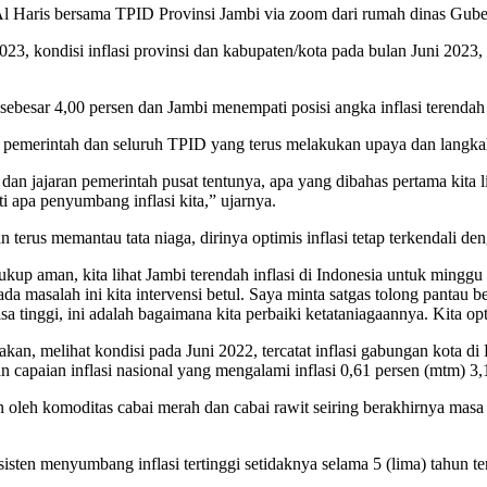
i Al Haris bersama TPID Provinsi Jambi via zoom dari rumah dinas Gube
23, kondisi inflasi provinsi dan kabupaten/kota pada bulan Juni 2023, d
ebesar 4,00 persen dan Jambi menempati posisi angka inflasi terendah 
s pemerintah dan seluruh TPID yang terus melakukan upaya dan langkah
dan jajaran pemerintah pusat tentunya, apa yang dibahas pertama kita l
ti apa penyumbang inflasi kita,” ujarnya.
erus memantau tata niaga, dirinya optimis inflasi tetap terkendali deng
kup aman, kita lihat Jambi terendah inflasi di Indonesia untuk minggu i
da masalah ini kita intervensi betul. Saya minta satgas tolong pantau b
isa tinggi, ini adalah bagaimana kita perbaiki ketataniagaannya. Kita op
kan, melihat kondisi pada Juni 2022, tercatat inflasi gabungan kota di
an capaian inflasi nasional yang mengalami inflasi 0,61 persen (mtm) 3,
n oleh komoditas cabai merah dan cabai rawit seiring berakhirnya mas
isten menyumbang inflasi tertinggi setidaknya selama 5 (lima) tahun te