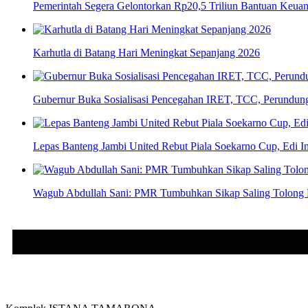
Pemerintah Segera Gelontorkan Rp20,5 Triliun Bantuan Keua
Karhutla di Batang Hari Meningkat Sepanjang 2026
Gubernur Buka Sosialisasi Pencegahan IRET, TCC, Perundun
Lepas Banteng Jambi United Rebut Piala Soekarno Cup, Edi In
Wagub Abdullah Sani: PMR Tumbuhkan Sikap Saling Tolong