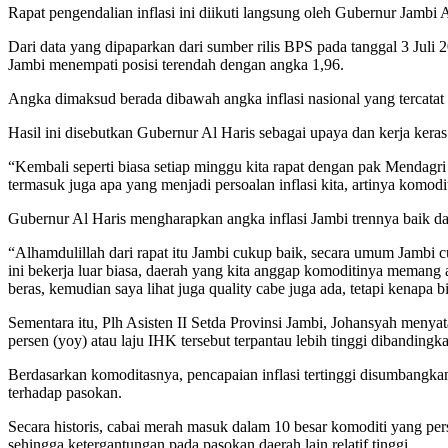
Rapat pengendalian inflasi ini diikuti langsung oleh Gubernur Jamb
Dari data yang dipaparkan dari sumber rilis BPS pada tanggal 3 Juli 20
Jambi menempati posisi terendah dengan angka 1,96.
Angka dimaksud berada dibawah angka inflasi nasional yang tercatat s
Hasil ini disebutkan Gubernur Al Haris sebagai upaya dan kerja kera
“Kembali seperti biasa setiap minggu kita rapat dengan pak Mendagri 
termasuk juga apa yang menjadi persoalan inflasi kita, artinya komodi
Gubernur Al Haris mengharapkan angka inflasi Jambi trennya baik dan t
“Alhamdulillah dari rapat itu Jambi cukup baik, secara umum Jambi cu
ini bekerja luar biasa, daerah yang kita anggap komoditinya memang a
beras, kemudian saya lihat juga quality cabe juga ada, tetapi kenapa b
Sementara itu, Plh Asisten II Setda Provinsi Jambi, Johansyah menyata
persen (yoy) atau laju IHK tersebut terpantau lebih tinggi dibandingk
Berdasarkan komoditasnya, pencapaian inflasi tertinggi disumbangka
terhadap pasokan.
Secara historis, cabai merah masuk dalam 10 besar komoditi yang pers
sehingga ketergantungan pada pasokan daerah lain relatif tinggi.