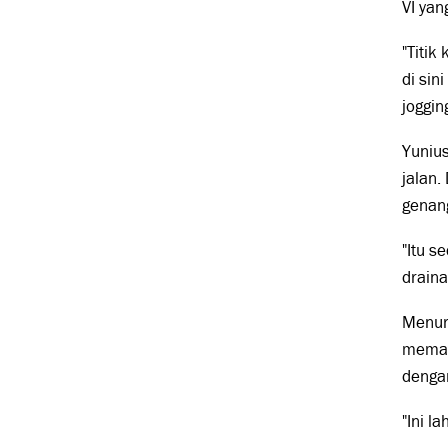
VI ya
"Titik
di si
joggin
Yunius
jalan.
genan
"Itu 
draina
Menuru
memata
dengan
"Ini l