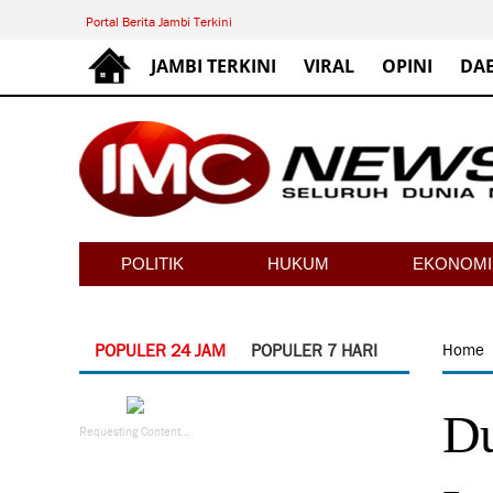
Portal Berita Jambi Terkini
JAMBI TERKINI
VIRAL
OPINI
DA
POLITIK
HUKUM
EKONOMI
POPULER 24 JAM
POPULER 7 HARI
Home
Du
Requesting Content...