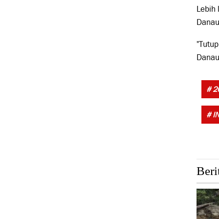
Lebih
Danau 
"Tutup
Danau
# 2
# I
Beri