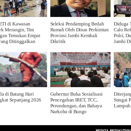
PETI di Kawasan
Seleksi Pendamping Bedah
Diduga 
rk Merangin, Tim
Rumah Oleh Dinas Perkimtan
Calo Re
gan Temukan Empat
Provinsi Jambi Kembali
Polri, D
yang Ditinggalkan
Dikritik
Jambi D
la di Batang Hari
Gubernur Buka Sosialisasi
Diterjan
gkat Sepanjang 2026
Pencegahan IRET, TCC,
Sungai 
Perundungan, dan Bahaya
Lumpuh
Narkoba di Bungo