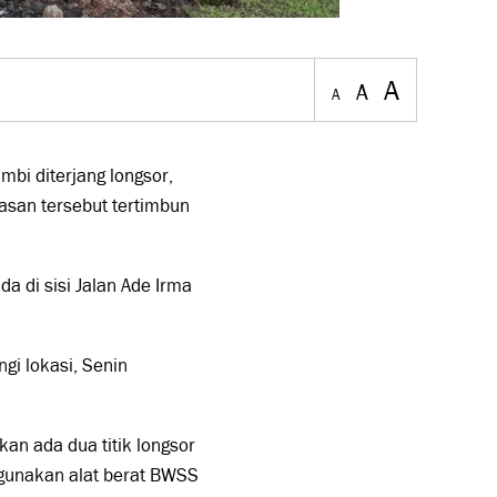
A
A
A
mbi diterjang longsor,
wasan tersebut tertimbun
da di sisi Jalan Ade Irma
gi lokasi, Senin
an ada dua titik longsor
ggunakan alat berat BWSS