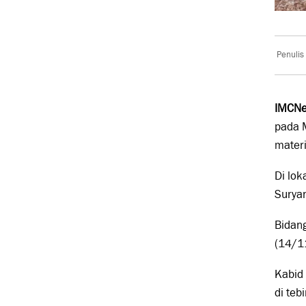
Penulis
IMCNe
pada M
materi
Di lok
Suryan
Bidang
(14/1
Kabid 
di teb