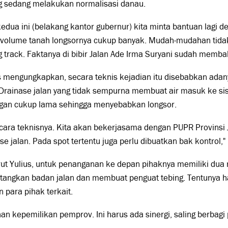
ng sedang melakukan normalisasi danau.
 kedua ini (belakang kantor gubernur) kita minta bantuan lagi
ni volume tanah longsornya cukup banyak. Mudah-mudahan tid
g track. Faktanya di bibir Jalan Ade Irma Suryani sudah memba
 mengungkapkan, secara teknis kejadian itu disebabkan adany
 Drainase jalan yang tidak sempurna membuat air masuk ke sisi
gan cukup lama sehingga menyebabkan longsor.
secara teknisnya. Kita akan bekerjasama dengan PUPR Provins
se jalan. Pada spot tertentu juga perlu dibuatkan bak kontrol,"
t Yulius, untuk penanganan ke depan pihaknya memiliki dua 
ngkan badan jalan dan membuat penguat tebing. Tentunya hal
 para pihak terkait.
ahan kepemilikan pemprov. Ini harus ada sinergi, saling berbag