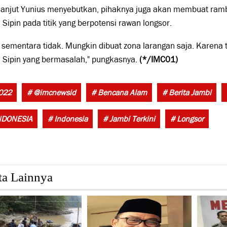
 lanjut Yunius menyebutkan, pihaknya juga akan membuat ram
Sipin pada titik yang berpotensi rawan longsor.
 sementara tidak. Mungkin dibuat zona larangan saja. Karen
 Sipin yang bermasalah," pungkasnya.
(*/IMC01)
022
# @imcnewsid
# Bencana Alam
# Berita Jambi
NDONESIA
# Indonesia
# Jambi Terkini
# Longsor
ta Lainnya