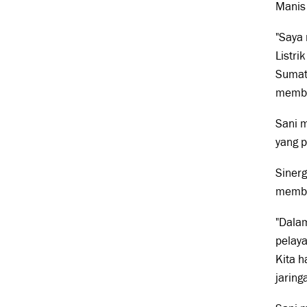
Manis
"Saya
Listri
Sumat
memban
Sani 
yang 
Sinerg
member
"Dala
pelaya
Kita h
jaringa