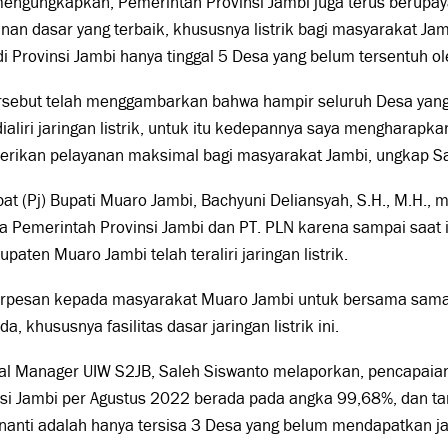
mengungkapkan, Pemerintah Provinsi Jambi juga terus berup
nan dasar yang terbaik, khususnya listrik bagi masyarakat Jamb
i Provinsi Jambi hanya tinggal 5 Desa yang belum tersentuh oleh
ersebut telah menggambarkan bahwa hampir seluruh Desa yang 
dialiri jaringan listrik, untuk itu kedepannya saya mengharapka
rikan pelayanan maksimal bagi masyarakat Jambi, ungkap Sa
at (Pj) Bupati Muaro Jambi, Bachyuni Deliansyah, S.H., M.H.,
 Pemerintah Provinsi Jambi dan PT. PLN karena sampai saat i
upaten Muaro Jambi telah teraliri jaringan listrik.
erpesan kepada masyarakat Muaro Jambi untuk bersama sama
da, khususnya fasilitas dasar jaringan listrik ini.
l Manager UIW S2JB, Saleh Siswanto melaporkan, pencapaian ja
si Jambi per Agustus 2022 berada pada angka 99,68%, dan tar
anti adalah hanya tersisa 3 Desa yang belum mendapatkan jari