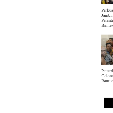
Perkua
Jambi 
Pelant
Bimte
Pemeri
Gelont
Bantu