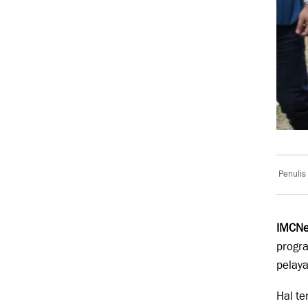
Penulis
IMCNe
progr
pelay
Hal te