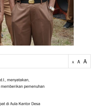
A
A
A
d.I., menyatakan,
lam memberikan pemenuhan
pat di Aula Kantor Desa