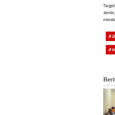
Target
Jambi,
merat
# 2
# I
Beri