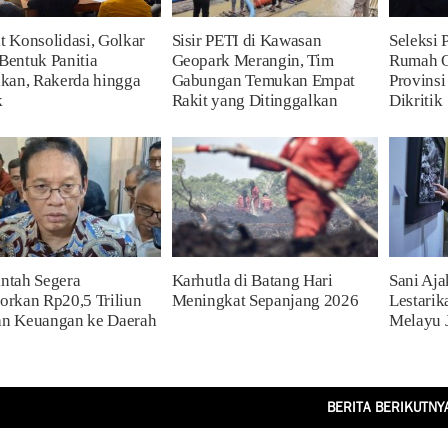
t Konsolidasi, Golkar
Sisir PETI di Kawasan
Seleksi
Bentuk Panitia
Geopark Merangin, Tim
Rumah O
ikan, Rakerda hingga
Gabungan Temukan Empat
Provinsi
k
Rakit yang Ditinggalkan
Dikritik
ntah Segera
Karhutla di Batang Hari
Sani Aj
orkan Rp20,5 Triliun
Meningkat Sepanjang 2026
Lestarik
an Keuangan ke Daerah
Melayu 
BERITA BERIKUTNY