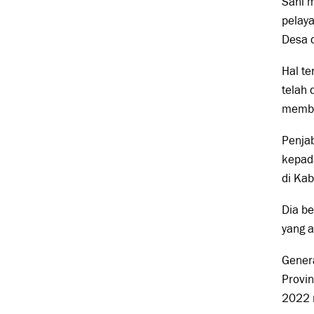
Sani 
pelaya
Desa d
Hal t
telah 
membe
Penjab
kepada
di Kab
Dia b
yang a
Genera
Provin
2022 n