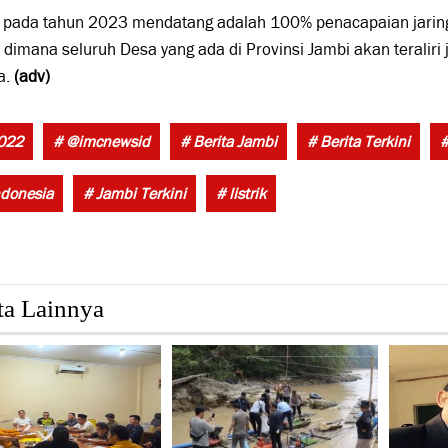
 pada tahun 2023 mendatang adalah 100% penacapaian jaringan
 dimana seluruh Desa yang ada di Provinsi Jambi akan teraliri j
a.
(adv)
022
# @imcnewsid
# Berita Jambi
# Berita Terkini
#
ndonesia
# Jambi Terkini
# listrik
ta Lainnya