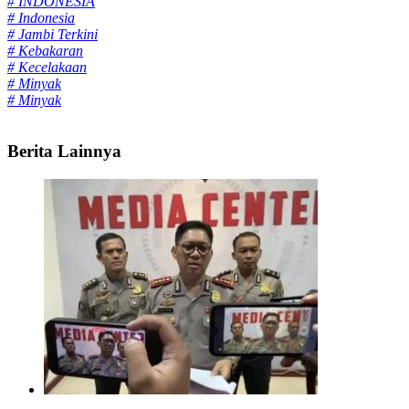
# INDONESIA
# Indonesia
# Jambi Terkini
# Kebakaran
# Kecelakaan
# Minyak
# Minyak
Berita Lainnya