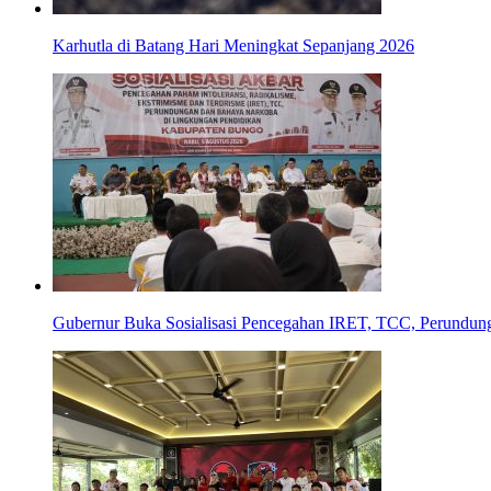
Karhutla di Batang Hari Meningkat Sepanjang 2026
Gubernur Buka Sosialisasi Pencegahan IRET, TCC, Perundun