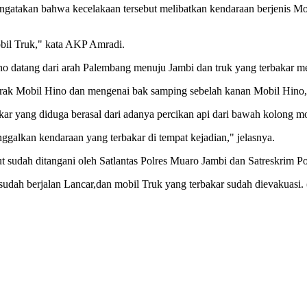
ngatakan bahwa kecelakaan tersebut melibatkan kendaraan berjenis 
obil Truk," kata AKP Amradi.
ino datang dari arah Palembang menuju Jambi dan truk yang terbakar m
rak Mobil Hino dan mengenai bak samping sebelah kanan Mobil Hino,
ar yang diduga berasal dari adanya percikan api dari bawah kolong mob
galkan kendaraan yang terbakar di tempat kejadian," jelasnya.
but sudah ditangani oleh Satlantas Polres Muaro Jambi dan Satreskrim 
g sudah berjalan Lancar,dan mobil Truk yang terbakar sudah dievakuasi.