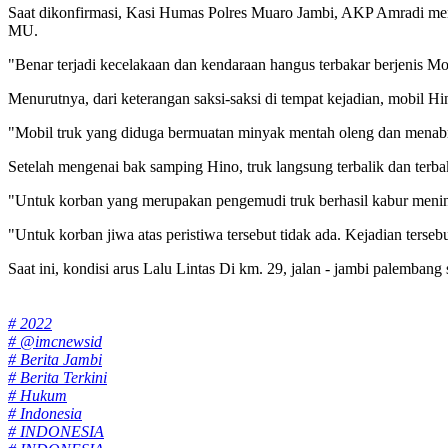
Saat dikonfirmasi, Kasi Humas Polres Muaro Jambi, AKP Amradi me
MU.
"Benar terjadi kecelakaan dan kendaraan hangus terbakar berjenis M
Menurutnya, dari keterangan saksi-saksi di tempat kejadian, mobil H
"Mobil truk yang diduga bermuatan minyak mentah oleng dan menab
Setelah mengenai bak samping Hino, truk langsung terbalik dan terbak
"Untuk korban yang merupakan pengemudi truk berhasil kabur mening
"Untuk korban jiwa atas peristiwa tersebut tidak ada. Kejadian terse
Saat ini, kondisi arus Lalu Lintas Di km. 29, jalan - jambi palemban
Tags:
# 2022
# @imcnewsid
# Berita Jambi
# Berita Terkini
# Hukum
# Indonesia
# INDONESIA