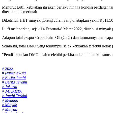
Menurut Lutfi, kebijakan itu akan berlaku hingga kondisi perdagan
ditetapkan pemerintah.
Diketahui, HET minyak goreng curah yang ditetapkan yakni Rp11.500
Lutfi melaporkan, sejak 14 Februari-8 Maret 2022, distribusi minyak g
Adapun total ekspor Crude Palm Oil (CPO) dan turunannya mencapai 2
Selain itu, total DMO yang terkumpul sejak kebijakan tersebut ketok
"Pendistribusian DMO telah melebihi perkiraan kebutuhan konsumsi 
Tags:
# 2022
# @imcnewsid
# Berita Jambi
# Berita Terkini
# Jakarta
# JAKARTA
# Jambi Terkini
# Mendag
# Minyak
# Minyak