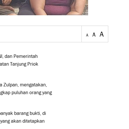
A
A
A
NI, dan Pemerintah
tan Tanjung Priok
ra Zulpan, mengatakan,
ngkap puluhan orang yang
banyak barang bukti, di
yang akan ditetapkan