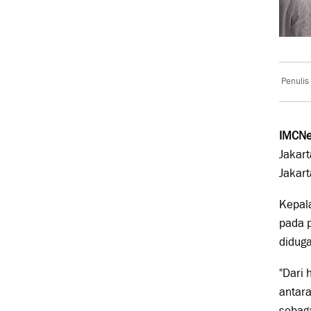
Penulis
IMCNe
Jakar
Jakar
Kepala
pada 
diduga
"Dari 
antar
sebaga