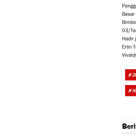
Pengge
Besar 
Bimbi
03/Tan
Hadir 
Erlin 
Vivald
# 2
# 
Beri