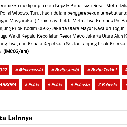
rebekan itu dipimpin oleh Kepala Kepolisian Resor Metro Jak
Polisi Wibowo. Turut hadir dalam penggerebekan tersebut antar
ngan Masyarakat (Dirbinmas) Polda Metro Jaya Kombes Pol Ba
jung Priok Kodim 0502/Jakarta Utara Mayor Kavaleri Teguh, 
juga Wakil Kepala Kepolisian Resor Metro Jakarta Utara Ajun K
Tang Jaya, dan Kepala Kepolisian Sektor Tanjung Priok Komisari
y.
(IMC02/ant)
022
# @imcnewsid
# Berita Jambi
# Berita Terkini
#
NARKOBA
# Polda
# Polda
# Polresta
# Polresta
ta Lainnya