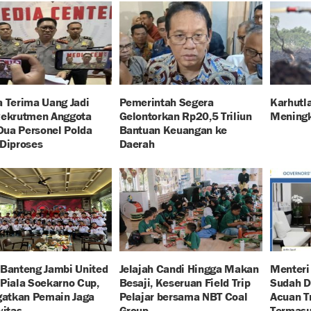
 Terima Uang Jadi
Pemerintah Segera
Karhutla
Rekrutmen Anggota
Gelontorkan Rp20,5 Triliun
Meningk
 Dua Personel Polda
Bantuan Keuangan ke
Diproses
Daerah
 Banteng Jambi United
Jelajah Candi Hingga Makan
Menteri
Piala Soekarno Cup,
Besaji, Keseruan Field Trip
Sudah D
gatkan Pemain Jaga
Pelajar bersama NBT Coal
Acuan Tr
vitas
Group
Termasu