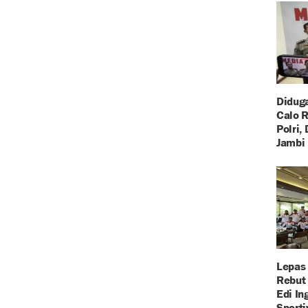
Diduga
Calo 
Polri,
Jambi 
Lepas
Rebut 
Edi In
Sporti