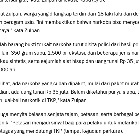
t Zulpan, warga yang ditangkap terdiri dari 18 laki-laki dan 
 beragam usia. "Ini membuktikan bahwa narkoba bisa menyasar
aya," kata Zulpan.
ah barang bukti terkait narkoba turut disita polisi dari hasil 
 lain 350 gram sabu, 1.500 pil ekstasi, dan beberapa jenis nar
au sintetis, serta sejumlah alat hisap dan uang tunai Rp 35 
000-an.
lihat, ada narkoba yang sudah dipaket, mulai dari paket mura
an, ada uang tunai Rp 35 juta. Belum diketahui punya siapa, tapi
 jual-beli narkotik di TKP," kata Zulpan.
 juga menyita belasan senjata tajam, petasan, serta berbagai 
onik. "Petasan menjadi sinyal bagi para pelaku untuk melarika
tugas yang mendatangi TKP (tempat kejadian perkara).