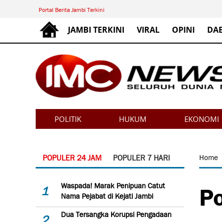
Portal Berita Jambi Terkini
JAMBI TERKINI
VIRAL
OPINI
DA
POLITIK
HUKUM
EKONOMI
POPULER 24 JAM
POPULER 7 HARI
Home
Po
Waspada! Marak Penipuan Catut
1
Nama Pejabat di Kejati Jambi
Dua Tersangka Korupsi Pengadaan
2