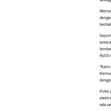
Menuru
dengan
berbah
Sejuml
antara
tembak
Rp50.
"Kami 
Kemudi
dengan
Polisi
elektr
ada pe