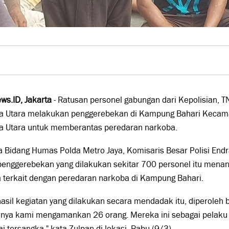
ws.ID, Jakarta
- Ratusan personel gabungan dari Kepolisian, T
ta Utara melakukan penggerebekan di Kampung Bahari Kecama
ta Utara untuk memberantas peredaran narkoba.
 Bidang Humas Polda Metro Jaya, Komisaris Besar Polisi End
penggerebekan yang dilakukan sekitar 700 personel itu mena
 terkait dengan peredaran narkoba di Kampung Bahari.
hasil kegiatan yang dilakukan secara mendadak itu, diperoleh 
anya kami mengamankan 26 orang. Mereka ini sebagai pelaku 
i tersangka," kata Zulpan di lokasi, Rabu (9/3).