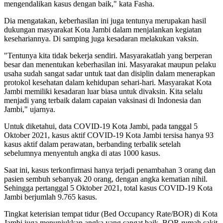
mengendalikan kasus dengan baik," kata Fasha.
Dia mengatakan, keberhasilan ini juga tentunya merupakan hasil
dukungan masyarakat Kota Jambi dalam menjalankan kegiatan
kesehariannya. Di samping juga kesadaran melakukan vaksin.
"Tentunya kita tidak bekerja sendiri. Masyarakatlah yang berperan
besar dan menentukan keberhasilan ini. Masyarakat maupun pelaku
usaha sudah sangat sadar untuk taat dan disiplin dalam menerapkan
protokol kesehatan dalam kehidupan sehari-hari. Masyarakat Kota
Jambi memiliki kesadaran luar biasa untuk divaksin. Kita selalu
menjadi yang terbaik dalam capaian vaksinasi di Indonesia dan
Jambi," ujarnya.
Untuk diketahui, data COVID-19 Kota Jambi, pada tanggal 5
Oktober 2021, kasus aktif COVID-19 Kota Jambi tersisa hanya 93
kasus aktif dalam perawatan, berbanding terbalik setelah
sebelumnya menyentuh angka di atas 1000 kasus.
Saat ini, kasus terkonfirmasi hanya terjadi penambahan 3 orang dan
pasien sembuh sebanyak 20 orang, dengan angka kematian nihil.
Sehingga pertanggal 5 Oktober 2021, total kasus COVID-19 Kota
Jambi berjumlah 9.765 kasus.
Tingkat keterisian tempat tidur (Bed Occupancy Rate/BOR) di Kota
Jambi juga menunjukkan angka yang sangat baik. BOR rumah sakit