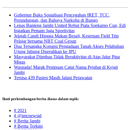
Gubernur Buka Sosialisasi Pencegahan IRET, TCC,
Perundungan, dan Bahaya Narkoba di Bungo
Lepas Banteng Jambi United Rebut Piala Soekarno Cup, Edi
Ingatkan Pemain Jaga Sportivitas
Jelajah Candi Hingga Makan Besaji, Keseruan Field Trip
Pelajar bersama NBT Coal Group
Dua Tersangka Korupsi Pengadaan Tanah Akses Pelabuhan
Ujung Jabung Diserahkan ke JPU
Masyarakat Diimbau Tidak Beraktivitas di Atas Jalur Pipa
Migas
Waspada! Marak Penipuan Catut Nama Pejabat di Kejati
Jambi
Tersisa 439 Pasien Masih Jalani Perawatan
Ikuti perkembangan berita diatas dalam topik:
# 2021
# @imcnewsid
# Berita Jambi
# Berita Terkini